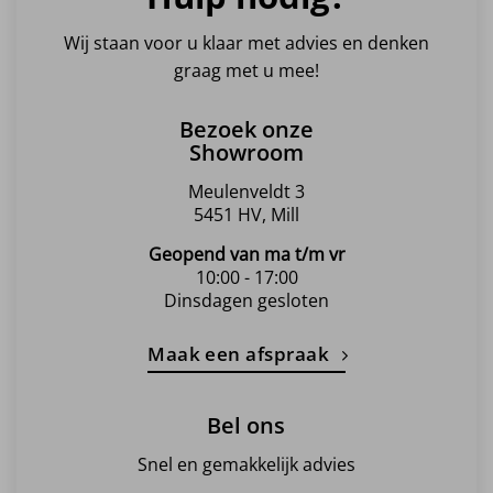
optie
kan
Wij staan voor u klaar met advies en denken
gekozen
graag met u mee!
worden
op
Bezoek onze
de
Showroom
productpagina
Meulenveldt 3
5451 HV, Mill
Geopend van ma t/m vr
10:00 - 17:00
Dinsdagen gesloten
Maak een afspraak
Bel ons
Snel en gemakkelijk advies