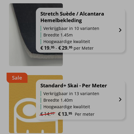
Stretch Suède / Alcantara
Hemelbekleding
Verkrijgbaar in 10 varianten
Breedte 1.45m
Hoogwaardige kwaliteit
€
19.
€
29.
95
95
Prijsklasse: €19.95 tot €29.95
-
 per Meter
Dit
product
heeft
Sale
meerdere
Standard+ Skai - Per Meter
variaties.
Deze
Verkrijgbaar in 13 varianten
optie
Breedte 1.40m
kan
Hoogwaardige kwaliteit
gekozen
Oorspronkelijke prijs was: €14.95.
Huidige prijs is: €13.95.
€
14.
€
13.
95
95
Per meter
worden
op
Dit
de
product