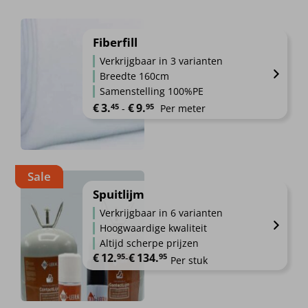
productpagina
heeft
meerdere
Fiberfill
variaties.
Deze
Verkrijgbaar in 3 varianten
optie
Breedte 160cm
kan
Samenstelling 100%PE
gekozen
Prijsklasse: €3.45 tot €9.95
€
3.
€
9.
45
95
-
Per meter
worden
op
Dit
de
product
productpagina
heeft
Sale
meerdere
Spuitlijm
variaties.
Deze
Verkrijgbaar in 6 varianten
optie
Hoogwaardige kwaliteit
kan
Altijd scherpe prijzen
gekozen
€
12.
€
134.
Prijsklasse: €12.95 tot €134.95
95
-
95
Per stuk
worden
op
Dit
de
product