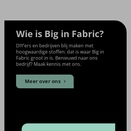
productpagina
heeft
meerdere
variaties.
Deze
optie
Wie is Big in Fabric?
kan
gekozen
DIY’ers en bedrijven blij maken met
worden
hoogwaardige stoffen: dat is waar Big in
op
Fabric groot in is. Benieuwd naar ons
de
bedrijf? Maak kennis met ons.
productpagina
Meer over ons