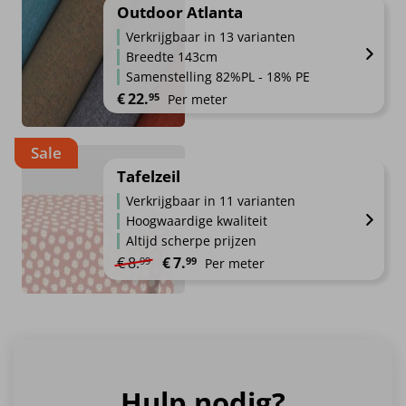
heeft
Outdoor Atlanta
meerdere
Verkrijgbaar in 13 varianten
variaties.
Breedte 143cm
Deze
Samenstelling 82%PL - 18% PE
optie
€
22.
95
Per meter
kan
gekozen
Dit
worden
Sale
product
op
heeft
Tafelzeil
de
meerdere
productpagina
Verkrijgbaar in 11 varianten
variaties.
Hoogwaardige kwaliteit
Deze
Altijd scherpe prijzen
optie
Oorspronkelijke prijs was: €8.99.
Huidige prijs is: €7.99.
€
8.
€
7.
99
99
Per meter
kan
gekozen
Dit
worden
product
op
heeft
de
meerdere
productpagina
variaties.
Hulp nodig?
Deze