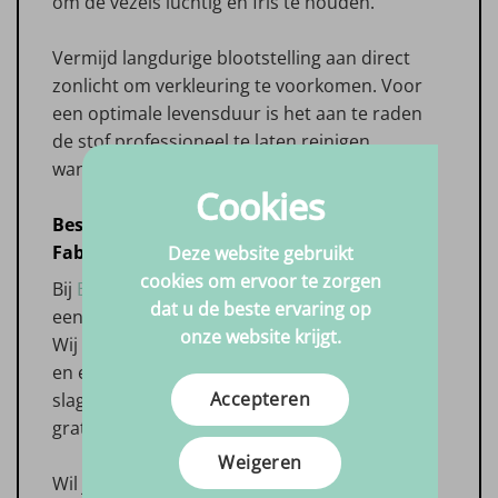
om de vezels luchtig en fris te houden.
Vermijd langdurige blootstelling aan direct
zonlicht om verkleuring te voorkomen. Voor
een optimale levensduur is het aan te raden
de stof professioneel te laten reinigen
wanneer dat nodig is.
Cookies
Bestel Luxury Wool Meubelstof bij Big in
Fabric
Deze website gebruikt
cookies om ervoor te zorgen
Bij
Big-in-Fabric.nl
bestel je Luxury Wool
dat u de beste ervaring op
eenvoudig en snel tegen een scherpe prijs.
onze website krijgt.
Wij bieden een gebruiksvriendelijke webshop
en een snelle levering, zodat je direct aan de
Accepteren
slag kunt. Bestellingen vanaf €99,- worden
gratis verzonden.
Weigeren
Wil je weten wat onze klanten van ons vinden?