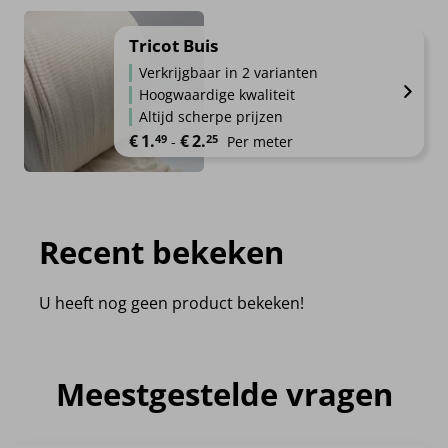
Tricot Buis
Verkrijgbaar in 2 varianten
Hoogwaardige kwaliteit
Altijd scherpe prijzen
Prijsklasse: €1.49 tot €2.25
€
1.
€
2.
49
25
-
Per meter
Recent bekeken
U heeft nog geen product bekeken!
Meestgestelde vragen