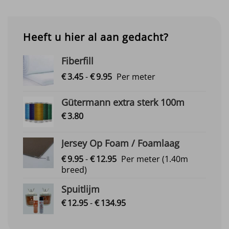
Heeft u hier al aan gedacht?
Fiberfill
Prijsklasse:
€
3.
45
-
€
9.
95
Per meter
€3.45
tot
Gütermann extra sterk 100m
€9.95
€
3.
80
Jersey Op Foam / Foamlaag
Prijsklasse:
€
9.
95
-
€
12.
95
Per meter
(1.40m
€9.95
breed)
tot
Spuitlijm
€12.95
Prijsklasse:
€
12.
95
-
€
134.
95
€12.95
tot