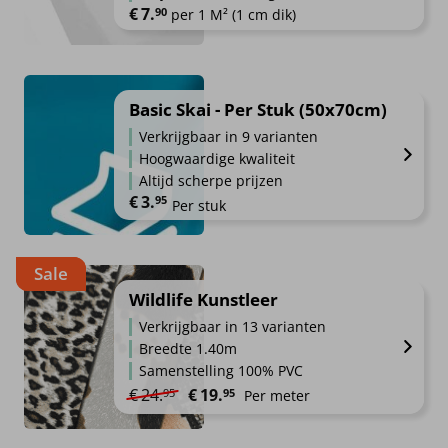
€
7.
90
per 1 M² (1 cm dik)
Basic Skai - Per Stuk (50x70cm)
Verkrijgbaar in 9 varianten
Hoogwaardige kwaliteit
Altijd scherpe prijzen
€
3.
95
Per stuk
Sale
Wildlife Kunstleer
Verkrijgbaar in 13 varianten
Breedte 1.40m
Samenstelling 100% PVC
Oorspronkelijke prijs was: €24.95.
Huidige prijs is: €19.95.
€
24.
€
19.
95
95
Per meter