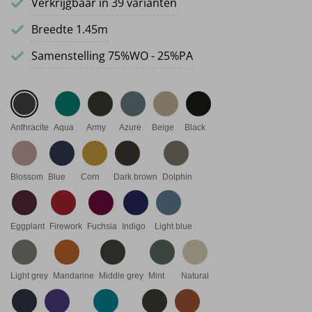
Verkrijgbaar in 39 varianten
Breedte 1.45m
Samenstelling 75%WO - 25%PA
Anthracite
Aqua
Army
Azure
Beige
Black
Blossom
Blue
Corn
Dark brown
Dolphin
Eggplant
Firework
Fuchsia
Indigo
Light blue
Light grey
Mandarine
Middle grey
Mint
Natural