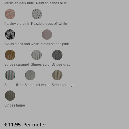
Musician dark blue
Paint splashes blue
Paisley old pink
Puzzle pieces off-white
Skulls black and white
Small stripes pink
Stripes caramel
Stripes ecru
Stripes gray
Stripes lilac
Stripes off-white
Stripes orange
Stripes taupe
€
11.
95
Per meter