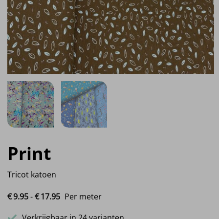
Print
Tricot katoen
Prijsklasse: €9.95 tot €17.95
€
9.
95
-
€
17.
95
Per meter
Verkrijgbaar in 24 varianten