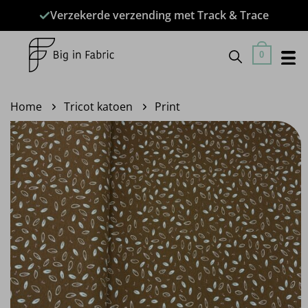
Ga
Verzekerde verzending met Track & Trace
naar
inhoud
0
Home
Tricot katoen
Print