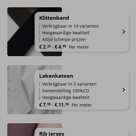
Klittenband
Verkrijgbaar in 10 varianten
Hoogwaardige kwaliteit
Altijd scherpe prijzen
Prijsklasse: €2.25 tot €4.95
€
2.
€
4.
25
95
-
Per meter
Lakenkatoen
Verkrijgbaar in 2 varianten
Samenstelling 100%CO
Hoogwaardige kwaliteit
Prijsklasse: €7.95 tot €11.95
€
7.
€
11.
95
95
-
Per meter
Rib Jersey