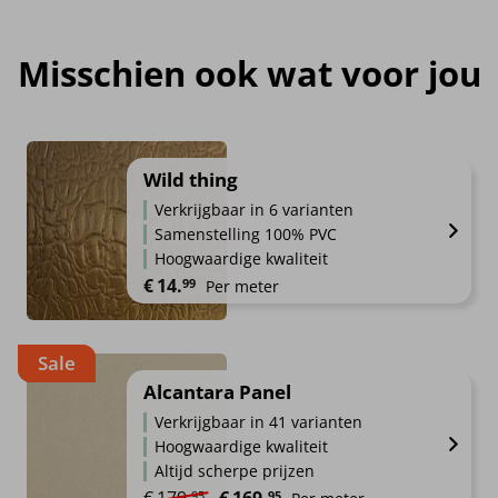
Misschien ook wat voor jou
Wild thing
Verkrijgbaar in 6 varianten
Samenstelling 100% PVC
Hoogwaardige kwaliteit
€
14.
99
Per meter
Sale
Alcantara Panel
Verkrijgbaar in 41 varianten
Hoogwaardige kwaliteit
Altijd scherpe prijzen
Oorspronkelijke prijs was: €179.95.
Huidige prijs is: €169.95.
€
179.
€
169.
95
95