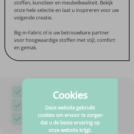
stoffen, kunstleer en meubelkwaliteit. Bekijk
onze hele selectie en laat u inspireren voor uw
volgende creatie.
Big-in-Fabric.nl is uw betrouwbare partner
voor hoogwaardige stoffen met stijl, comfort
en gemak.
Goede kwaliteit
Cookies
Wij hebben de mooiste stoffen!
Hulp nodig?
Deze website gebruikt
Wij helpen u graag!
De beste prijs
cookies om ervoor te zorgen
Altijd scherp geprijst!
dat u de beste ervaring op
onze website krijgt.