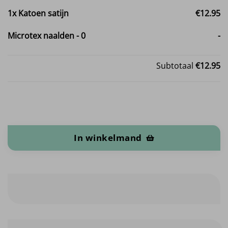
1x
Katoen satijn
€12.95
Microtex naalden
-
0
-
Subtotaal
€12.95
Katoen satijn aantal
In winkelmand