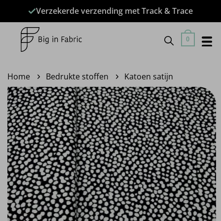
Ga
Verzekerde verzending met Track & Trace
naar
inhoud
0
Home
Bedrukte stoffen
Katoen satijn