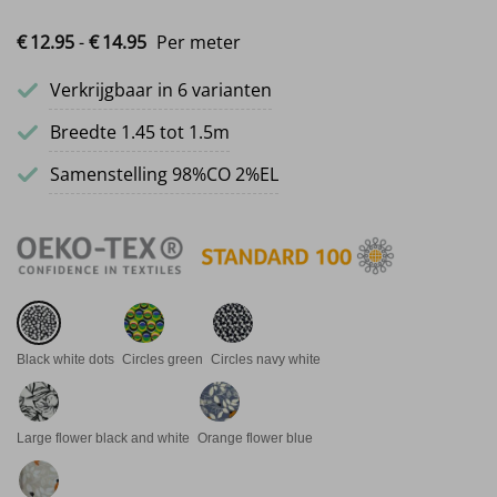
Prijsklasse: €12.95 tot €14.95
€
12.
95
-
€
14.
95
Per meter
Verkrijgbaar in 6 varianten
Breedte 1.45 tot 1.5m
Samenstelling 98%CO 2%EL
Black white dots
Circles green
Circles navy white
Large flower black and white
Orange flower blue