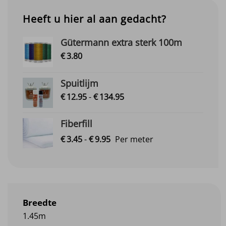
Heeft u hier al aan gedacht?
Gütermann extra sterk 100m
€
3.
80
Spuitlijm
Prijsklasse:
€
12.
95
-
€
134.
95
€12.95
tot
Fiberfill
€134.95
Prijsklasse:
€
3.
45
-
€
9.
95
Per meter
€3.45
tot
€9.95
Breedte
1.45m