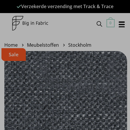
Ga
Verzekerde verzending met Track & Trace
naar
inhoud
0
Home
Meubelstoffen
Stockholm
Sale