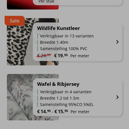
Per stuk
Sale
Wildlife Kunstleer
Verkrijgbaar in 13 varianten
Breedte 1.40m
Samenstelling 100% PVC
Oorspronkelijke prijs was: €24.95.
Huidige prijs is: €19.95.
€
24.
€
19.
95
95
Per meter
Wafel & Ribjersey
Verkrijgbaar in 4 varianten
Breedte 1.2 tot 1.5m
Samenstelling 95%CO 5%EL
Prijsklasse: €14.95 tot €15.95
€
14.
€
15.
95
95
-
Per meter