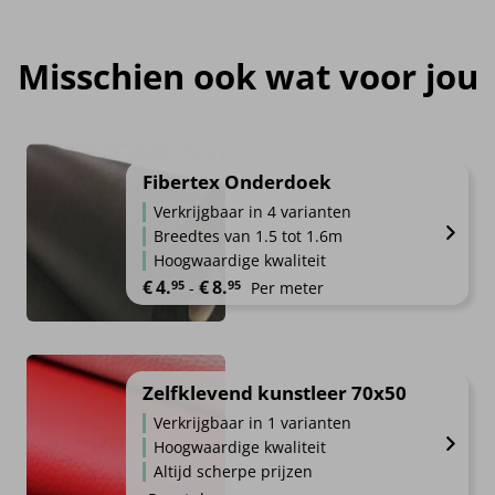
Misschien ook wat voor jou
Fibertex Onderdoek
Verkrijgbaar in 4 varianten
Breedtes van 1.5 tot 1.6m
Hoogwaardige kwaliteit
Prijsklasse: €4.95 tot €8.95
€
4.
€
8.
95
95
-
Per meter
Zelfklevend kunstleer 70x50
Verkrijgbaar in 1 varianten
Hoogwaardige kwaliteit
Altijd scherpe prijzen