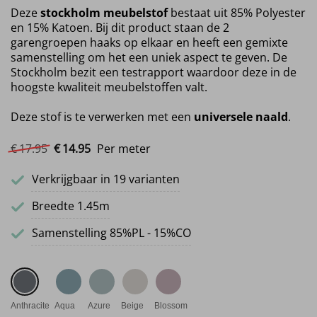
Deze
stockholm meubelstof
bestaat uit 85% Polyester
en 15% Katoen. Bij dit product staan de 2
garengroepen haaks op elkaar en heeft een gemixte
samenstelling om het een uniek aspect te geven. De
Stockholm bezit een testrapport waardoor deze in de
hoogste kwaliteit meubelstoffen valt.
Deze stof is te verwerken met een
universele naald
.
Oorspronkelijke prijs was: €17.95.
Huidige prijs is: €14.95.
€
17.
95
€
14.
95
Per meter
Verkrijgbaar in 19 varianten
Breedte 1.45m
Samenstelling 85%PL - 15%CO
Anthracite
Aqua
Azure
Beige
Blossom