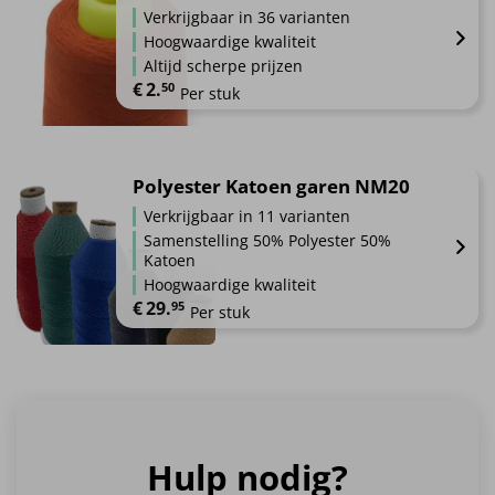
meerdere
Verkrijgbaar in 36 varianten
productpagina
variaties.
Hoogwaardige kwaliteit
Deze
Altijd scherpe prijzen
optie
€
2.
50
Per stuk
kan
gekozen
Dit
worden
product
op
heeft
Polyester Katoen garen NM20
de
meerdere
Verkrijgbaar in 11 varianten
productpagina
variaties.
Samenstelling 50% Polyester 50%
Deze
Katoen
optie
Hoogwaardige kwaliteit
kan
€
29.
95
Per stuk
gekozen
worden
Dit
op
product
de
heeft
productpagina
meerdere
variaties.
Hulp nodig?
Deze
optie