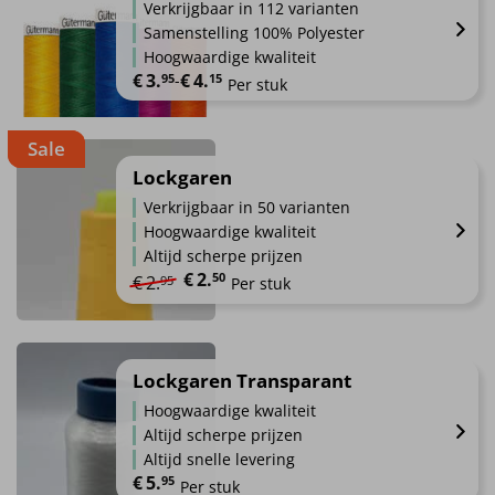
Verkrijgbaar in 112 varianten
productpagina
variaties.
Samenstelling 100% Polyester
Deze
Hoogwaardige kwaliteit
optie
€
3.
€
4.
Prijsklasse: €3.95 tot €4.15
95
-
15
Per stuk
kan
gekozen
Dit
worden
Sale
product
op
heeft
Lockgaren
de
meerdere
Verkrijgbaar in 50 varianten
productpagina
variaties.
Hoogwaardige kwaliteit
Deze
Altijd scherpe prijzen
optie
€
2.
Oorspronkelijke prijs was: €2.95.
Huidige prijs is: €2.50.
50
€
2.
95
Per stuk
kan
gekozen
Dit
worden
product
op
heeft
Lockgaren Transparant
de
meerdere
productpagina
Hoogwaardige kwaliteit
variaties.
Altijd scherpe prijzen
Deze
Altijd snelle levering
optie
€
5.
95
Per stuk
kan