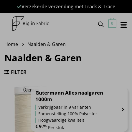
Ga
Verzekerde verzending met Track & Trace
naar
inhoud
0
Home
Naalden & Garen
Naalden & Garen
FILTER
Gütermann Alles naaigaren
1000m
Verkrijgbaar in 9 varianten
Samenstelling 100% Polyester
Hoogwaardige kwaliteit
€
9.
95
Per stuk