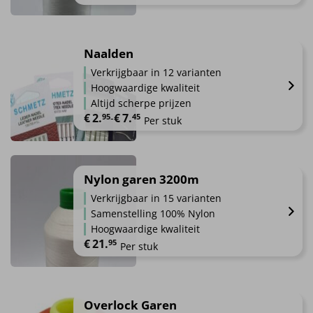
gekozen
worden
op
Naalden
de
Verkrijgbaar in 12 varianten
productpagina
Hoogwaardige kwaliteit
Altijd scherpe prijzen
€
2.
€
7.
Prijsklasse: €2.95 tot €7.45
95
-
45
Per stuk
Dit
product
heeft
Nylon garen 3200m
meerdere
Verkrijgbaar in 15 varianten
variaties.
Samenstelling 100% Nylon
Deze
Hoogwaardige kwaliteit
optie
€
21.
95
Per stuk
kan
gekozen
Dit
worden
product
op
heeft
Overlock Garen
de