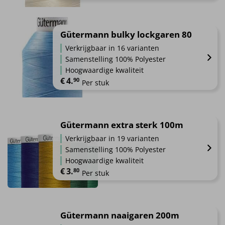
Dit
product
heeft
Gütermann bulky lockgaren 80
meerdere
Verkrijgbaar in 16 varianten
variaties.
Samenstelling 100% Polyester
Deze
Hoogwaardige kwaliteit
optie
€
4.
90
Per stuk
kan
gekozen
Dit
worden
product
op
heeft
Gütermann extra sterk 100m
de
meerdere
Verkrijgbaar in 19 varianten
productpagina
variaties.
Samenstelling 100% Polyester
Deze
Hoogwaardige kwaliteit
optie
€
3.
80
Per stuk
kan
gekozen
Dit
worden
product
op
heeft
Gütermann naaigaren 200m
de
meerdere