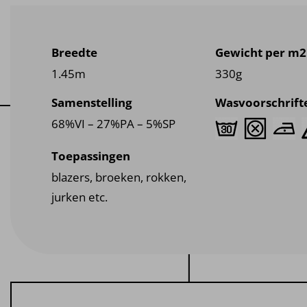
Breedte
Gewicht per m2
1.45m
330g
Samenstelling
Wasvoorschrift
68%VI – 27%PA – 5%SP
Toepassingen
blazers, broeken, rokken,
jurken etc.