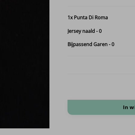
1x
Punta Di Roma
Jersey naald
-
0
Bijpassend Garen
-
0
Punta Di Roma aantal
In 