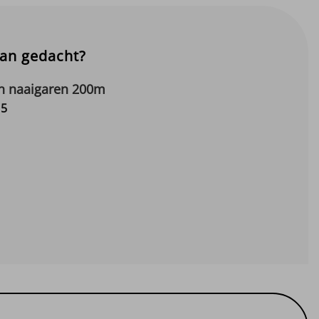
aan gedacht?
 naaigaren 200m
Prijsklasse:
15
€3.95
tot
€4.15