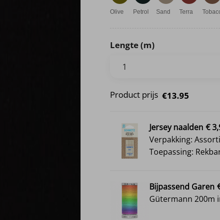
Olive
Petrol
Sand
Terra
Tobac
Lengte (m)
Product prijs
€13.95
Jersey naalden
€ 3
Verpakking: Assort
Toepassing: Rekbar
Bijpassend Garen
Gütermann 200m in