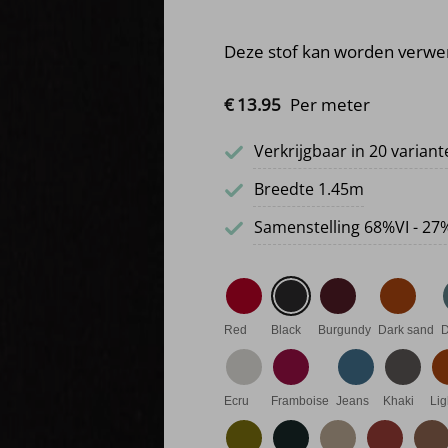
Deze stof kan worden verwe
€
13.
95
Per meter
Verkrijgbaar in 20 varian
Breedte 1.45m
Samenstelling 68%VI - 27
Red
Black
Burgundy
Dark sand
D
Ecru
Framboise
Jeans
Khaki
Lig