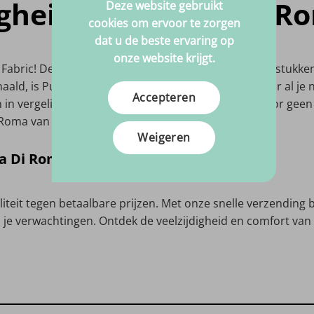
gheid van Punta Di Rom
Deze website gebruikt
cookies om ervoor te zorgen
dat u de beste ervaring op
onze website krijgt.
 Fabric! Deze stof is ideaal voor verschillende kledingstukke
ald, is Punta Di Roma gemakkelijk te gebruiken voor al je n
Accepteren
 vergelijking met andere rekbare stoffen, waardoor geen b
Roma van Big in Fabric!
Weigeren
Di Roma bij Big in Fabric
iteit tegen betaalbare prijzen. Met onze snelle verzending 
je verwachtingen. Ontdek de veelzijdigheid en comfort van 