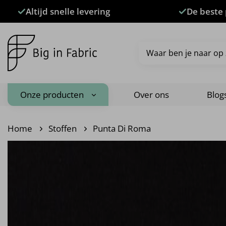
Ga
Altijd snelle levering
De beste 
naar
inhoud
Zoeken
naar:
Onze producten
Over ons
Blog
Home
Stoffen
Punta Di Roma