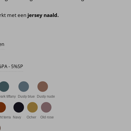
rkt met een
jersey naald
.
ten
%PA - 5%SP
ark tiffany
Dusty blue
Dusty nude
ht terra
Navy
Ocher
Old rose