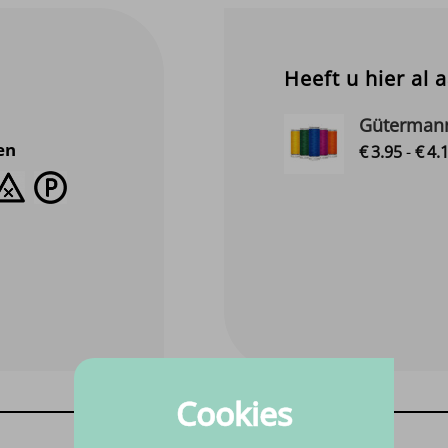
Heeft u hier al 
Gütermann
en
€
3.
95
-
€
4.
Cookies