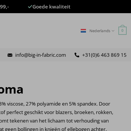
99,-
Goede kwaliteit
Nederlands
0
info@big-in-fabric.com
+31(0)6 463 869 15
Roma
68% viscose, 27% polyamide en 5% spandex. Door
tof perfect geschikt voor blazers, broeken, rokken,
komt tekenen van het lichaam tot verhouding van
at geen bollingen in knieën of ellebogen achter.