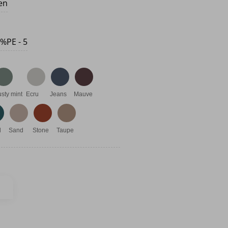
ten
%PE - 5
sty mint
Ecru
Jeans
Mauve
l
Sand
Stone
Taupe