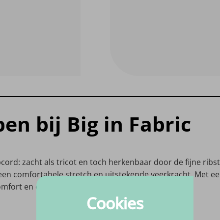
en bij Big in Fabric
cord: zacht als tricot en toch herkenbaar door de fijne rib
een comfortabele stretch en uitstekende veerkracht. Met ee
comfort en een subtiele textuur samenkomen.
Cookies