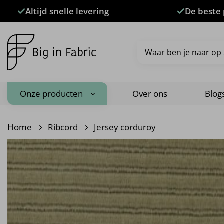
Ga
Altijd snelle levering
De beste 
naar
inhoud
Zoeken
naar:
Onze producten
Over ons
Blog
Home
Ribcord
Jersey corduroy