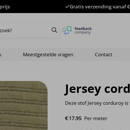
prijs
Gratis verzending vanaf €
s
Meestgestelde vragen
Contact
Jersey cor
Deze stof Jersey corduroy i
€
17.
95
Per meter