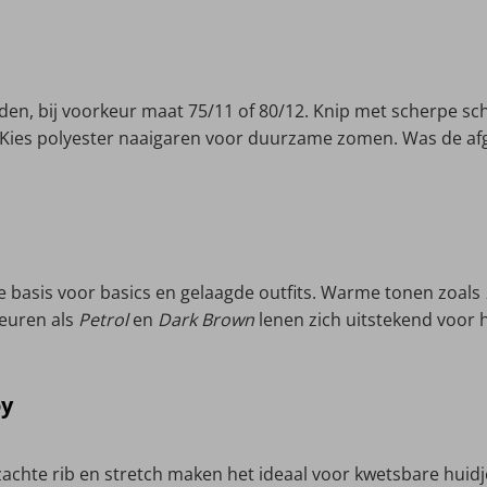
den, bij voorkeur maat 75/11 of 80/12. Knip met scherpe s
n. Kies polyester naaigaren voor duurzame zomen. Was de af
 basis voor basics en gelaagde outfits. Warme tonen zoals
leuren als
Petrol
en
Dark Brown
lenen zich uitstekend voor he
oy
achte rib en stretch maken het ideaal voor kwetsbare huidj