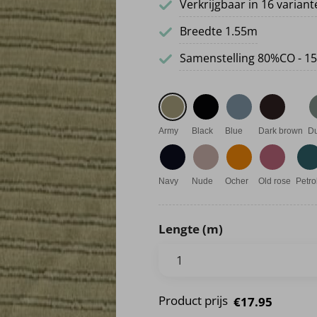
Verkrijgbaar in 16 varian
Breedte 1.55m
Samenstelling 80%CO - 15
Army
Black
Blue
Dark brown
Du
Navy
Nude
Ocher
Old rose
Petro
Lengte (m)
Product prijs
€17.95