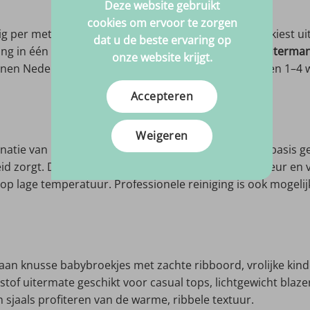
Deze website gebruikt
cookies om ervoor te zorgen
g per meter met een minimale afname van 0,5 m. Je kiest uit 
dat u de beste ervaring op
ling in één klik een pakje
jersey‑naalden
en een rol
Güterman
onze website krijgt.
innen Nederland en België en komen doorgaans binnen 1–4 w
Accepteren
Weigeren
inatie van ribstructuur en stretch. De 80% katoenen basis 
id zorgt. Dankzij de polyestermix behoudt de stof kleur en 
op lage temperatuur. Professionele reiniging is ook mogelij
aan knusse babybroekjes met zachte ribboord, vrolijke kind
tof uitermate geschikt voor casual tops, lichtgewicht blaze
en sjaals profiteren van de warme, ribbele textuur.