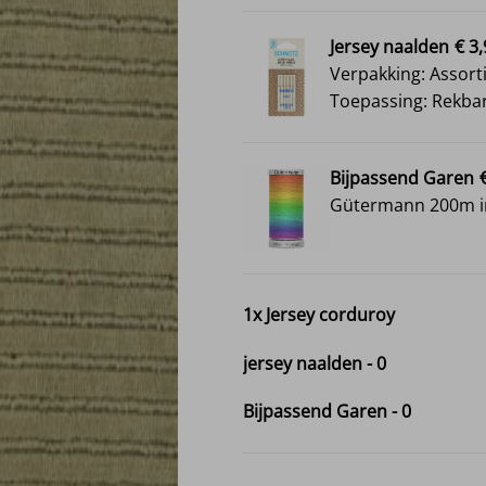
Jersey naalden
€ 3
Verpakking: Assort
Toepassing: Rekbar
Bijpassend Garen
Gütermann 200m in
1x
Jersey corduroy
jersey naalden
-
0
Bijpassend Garen
-
0