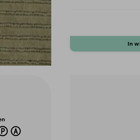
Jersey corduroy aantal
In 
en