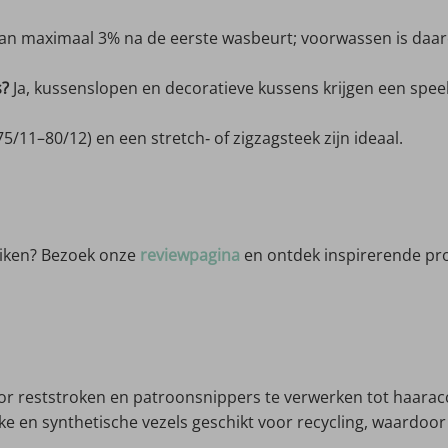
an maximaal 3% na de eerste wasbeurt; voorwassen is daa
s?
Ja, kussenslopen en decoratieve kussens krijgen een speel
5/11–80/12) en een stretch‑ of zigzagsteek zijn ideaal.
uiken? Bezoek onze
reviewpagina
en ontdek inspirerende proj
r reststroken en patroonsnippers te verwerken tot haaracce
jke en synthetische vezels geschikt voor recycling, waardoor