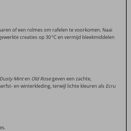
charen of een rolmes om rafelen te voorkomen. Naai
gewerkte creaties op 30 °C en vermijd bleekmiddelen
Dusty Mint
en
Old Rose
geven een zachte,
rfst‑ en winterkleding, terwijl lichte kleuren als
Ecru
es.