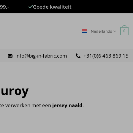
99,-
Goede kwaliteit
Nederlands
0
info@big-in-fabric.com
+31(0)6 463 869 15
duroy
s te verwerken met een
jersey naald
.