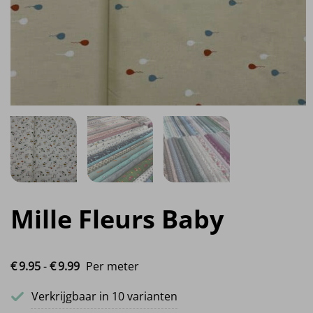
Mille Fleurs Baby
Prijsklasse: €9.95 tot €9.99
€
9.
95
-
€
9.
99
Per meter
Verkrijgbaar in 10 varianten