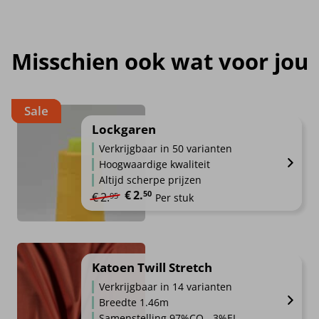
Misschien ook wat voor jou
Sale
Lockgaren
Verkrijgbaar in 50 varianten
Hoogwaardige kwaliteit
Altijd scherpe prijzen
€
2.
Oorspronkelijke prijs was: €2.95.
Huidige prijs is: €2.50.
50
€
2.
95
Per stuk
Katoen Twill Stretch
Verkrijgbaar in 14 varianten
Breedte 1.46m
Samenstelling 97%CO - 3%EL