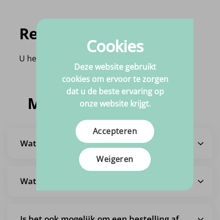
Recent bekeken
Cookies
U heeft nog geen product bekeken!
Deze website gebruikt
cookies om ervoor te zorgen
dat u de beste ervaring op
Meestgestelde vragen
onze website krijgt.
Accepteren
Wat is de levertijd?
Weigeren
Wat zijn de verzendkosten?
Is het ook mogelijk om een bestelling af