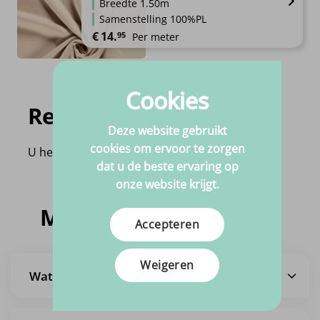
Breedte 1.50m
Samenstelling 100%PL
€
14.
95
Per meter
Cookies
Recent bekeken
Deze website gebruikt
cookies om ervoor te zorgen
U heeft nog geen product bekeken!
dat u de beste ervaring op
onze website krijgt.
Meestgestelde vragen
Accepteren
Weigeren
Wat is de levertijd?