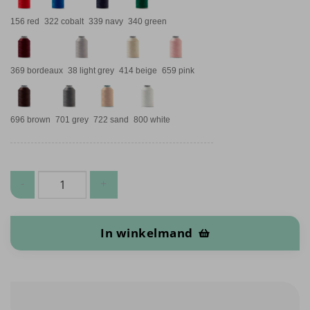
156 red
322 cobalt
339 navy
340 green
369 bordeaux
38 light grey
414 beige
659 pink
696 brown
701 grey
722 sand
800 white
Gütermann bulky lockgaren 80 aantal
In winkelmand