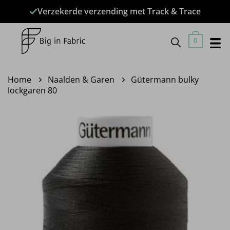
Ga
Verzekerde verzending met Track & Trace
naar
inhoud
0
Home
Naalden & Garen
Gütermann bulky
lockgaren 80