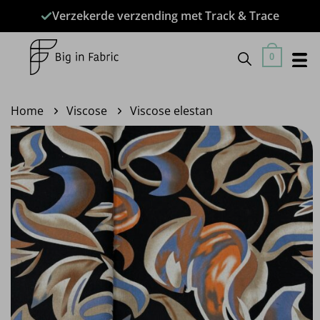
Ga
Verzekerde verzending met Track & Trace
naar
inhoud
0
Home
Viscose
Viscose elestan