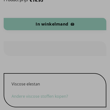
€14.95
Viscose elestan aantal
In winkelmand
Viscose elestan
Andere viscose stoffen kopen?