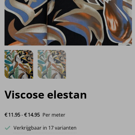
Viscose elestan
Prijsklasse: €11.95 tot €14.95
€
11.
95
-
€
14.
95
Per meter
Verkrijgbaar in 17 varianten