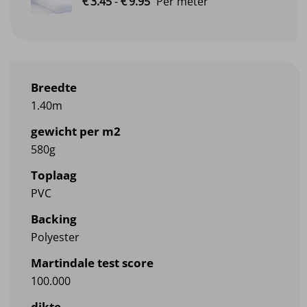
€
3.
45
-
€
9.
95
Per meter
€3.45
tot
€9.95
Breedte
1.40m
gewicht per m2
580g
Toplaag
PVC
Backing
Polyester
Martindale test score
100.000
dikte