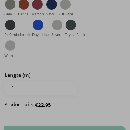
Grey
Henna
Maroon
Navy
Off white
Perforated black
Royal blue
Silver
Toyota Black
White
Lengte (m)
Product prijs
€22.95
Premium Skai - Per Meter aantal