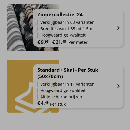
Zomercollectie '24
Verkrijgbaar in 63 varianten
Breedtes van 1.35 tot 1.5m
Hoogwaardige kwaliteit
Prijsklasse: €9.95 tot €21.95
€
9.
€
21.
95
95
-
Per meter
Standard+ Skai - Per Stuk
(50x70cm)
Verkrijgbaar in 11 varianten
Hoogwaardige kwaliteit
Altijd scherpe prijzen
€
4.
49
Per stuk