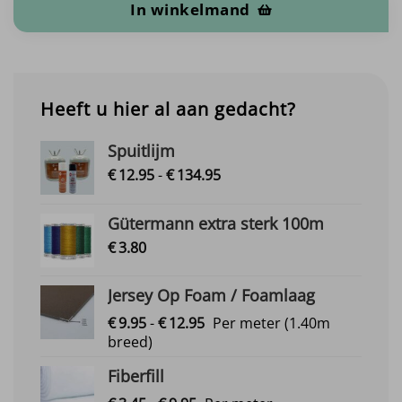
In winkelmand
Heeft u hier al aan gedacht?
Spuitlijm
Prijsklasse:
€
12.
95
-
€
134.
95
€12.95
tot
Gütermann extra sterk 100m
€134.95
€
3.
80
Jersey Op Foam / Foamlaag
Prijsklasse:
€
9.
95
-
€
12.
95
Per meter
(1.40m
€9.95
breed)
tot
Fiberfill
€12.95
Prijsklasse: