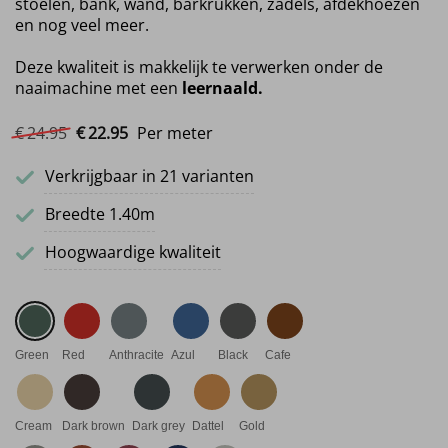
stoelen, bank, wand, barkrukken, zadels, afdekhoezen
en nog veel meer.
Deze kwaliteit is makkelijk te verwerken onder de
naaimachine met een
leernaald.
Oorspronkelijke prijs was: €24.95.
Huidige prijs is: €22.95.
€
24.
95
€
22.
95
Per meter
Verkrijgbaar in 21 varianten
Breedte 1.40m
Hoogwaardige kwaliteit
Green
Red
Anthracite
Azul
Black
Cafe
Cream
Dark brown
Dark grey
Dattel
Gold