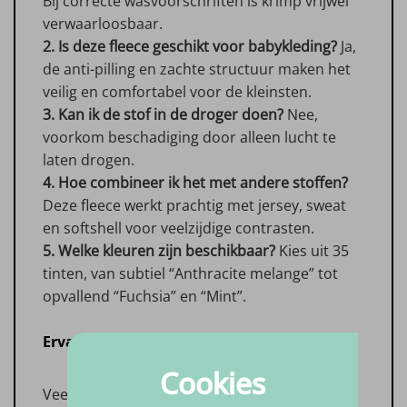
Bij correcte wasvoorschriften is krimp vrijwel
verwaarloosbaar.
2. Is deze fleece geschikt voor babykleding?
Ja,
de anti-pilling en zachte structuur maken het
veilig en comfortabel voor de kleinsten.
3. Kan ik de stof in de droger doen?
Nee,
voorkom beschadiging door alleen lucht te
laten drogen.
4. Hoe combineer ik het met andere stoffen?
Deze fleece werkt prachtig met jersey, sweat
en softshell voor veelzijdige contrasten.
5. Welke kleuren zijn beschikbaar?
Kies uit 35
tinten, van subtiel “Anthracite melange” tot
opvallend “Fuchsia” en “Mint”.
Ervaringen van klanten
Cookies
Veel naaisters prijzen Polar Fleece Soft om de