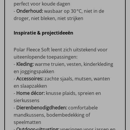
perfect voor koude dagen
-
Onderhoud:
wasbaar op 30 °C, niet in de
droger, niet bleken, niet strijken
Inspiratie & projectideeën
Polar Fleece Soft leent zich uitstekend voor
uiteenlopende toepassingen:
-
Kleding:
warme truien, vesten, kinderkleding
en joggingspakken
-
Accessoires:
zachte sjaals, mutsen, wanten
en slaapzakken
-
Home décor:
knusse plaids, spreien en
sierkussens
-
Dierenbenodigdheden:
comfortabele
mandkussens, bodembedekking of
speelmatten
-
Outdoor-uitrusting:
voeringen voor jassen en