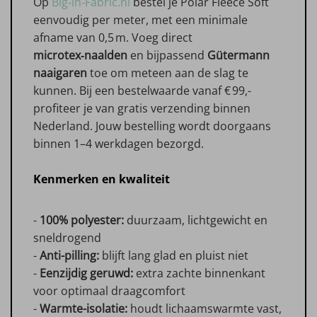
Op
Big‑in‑Fabric.nl
bestel je Polar Fleece Soft
eenvoudig per meter, met een minimale
afname van 0,5 m. Voeg direct
microtex‑naalden
en bijpassend
Gütermann
naaigaren
toe om meteen aan de slag te
kunnen. Bij een bestelwaarde vanaf € 99,-
profiteer je van gratis verzending binnen
Nederland. Jouw bestelling wordt doorgaans
binnen 1–4 werkdagen bezorgd.
Kenmerken en kwaliteit
-
100% polyester:
duurzaam, lichtgewicht en
sneldrogend
-
Anti-pilling:
blijft lang glad en pluist niet
-
Eenzijdig geruwd:
extra zachte binnenkant
voor optimaal draagcomfort
-
Warmte-isolatie:
houdt lichaamswarmte vast,