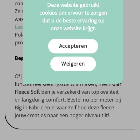
combinatie van zachtheid en duurzaamheid.
Deze website gebruikt
Ze melden dat het materiaal zelfs na intensief
cookies om ervoor te zorgen
wassen en dragen zijn uiterlijk behoudt.
dat u de beste ervaring op
Lees hier meer ervaringen
en ontdek waarom
onze website krijgt.
Polar Fleece Soft favoriet is bij hobbyisten en
professionals.
Accepteren
Begin vandaag nog
Weigeren
Of je nu een warm huisproject of een
functioneel kledingstuk wilt maken, met
Polar
Fleece Soft
ben je verzekerd van topkwaliteit
en langdurig comfort. Bestel nu per meter bij
Big in Fabric en ervaar zelf hoe deze fleece
jouw creaties naar een hoger niveau tilt!