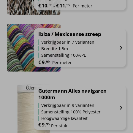
Prijsklasse: €10.95 tot €11.95
€
10.
€
11.
95
95
-
Per meter
Ibiza / Mexicaanse streep
Verkrijgbaar in 7 varianten
Breedte 1.5m
Samenstelling 100%PL
€
9.
99
Per meter
Gütermann Alles naaigaren
1000m
Verkrijgbaar in 9 varianten
Samenstelling 100% Polyester
Hoogwaardige kwaliteit
€
9.
95
Per stuk