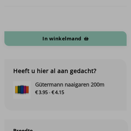
Polar Fleece Soft aantal
In winkelmand
Heeft u hier al aan gedacht?
Gütermann naaigaren 200m
Prijsklasse:
€
3.
95
-
€
4.
15
€3.95
tot
€4.15
Breedte