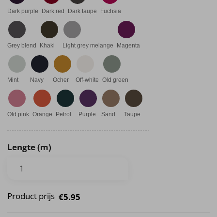
Dark purple
Dark red
Dark taupe
Fuchsia
Grey blend
Khaki
Light grey melange
Magenta
Mint
Navy
Ocher
Off-white
Old green
Old pink
Orange
Petrol
Purple
Sand
Taupe
Lengte (m)
Product prijs
€5.95