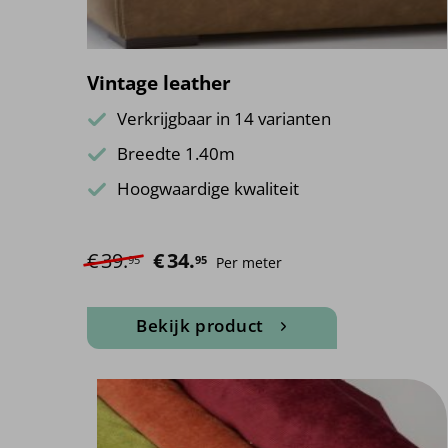
Vintage leather
Verkrijgbaar in 14 varianten
Breedte 1.40m
Hoogwaardige kwaliteit
€
39.
Oorspronkelijke prijs was: €39.95.
€
34.
Huidige prijs is: €34.95.
95
95
Per meter
Bekijk product