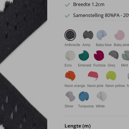
Breedte 1.2cm
Samenstelling 80%PA - 2
Anthracite
Army
Baby blue
Baby pin
Ecru
Emerald
Fuchsia
Grey
Mint
Neon orange
Neon pink
Neon yellow
Silver
Turquoise
White
Lengte (m)