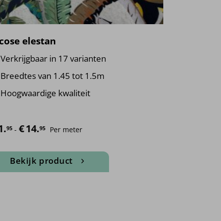
cose elestan
Verkrijgbaar in 17 varianten
Breedtes van 1.45 tot 1.5m
Hoogwaardige kwaliteit
1.
€
14.
Prijsklasse: €11.95 tot €14.95
95
95
-
Per meter
Bekijk product