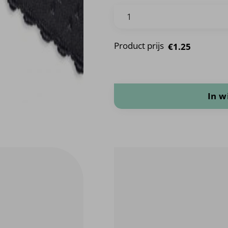
Product prijs
€1.25
Elastische druppels band aantal
In 