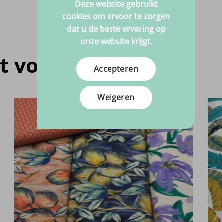
Deze website gebruikt
cookies om ervoor te zorgen
dat u de beste ervaring op
onze website krijgt.
t voor jou
Accepteren
Weigeren