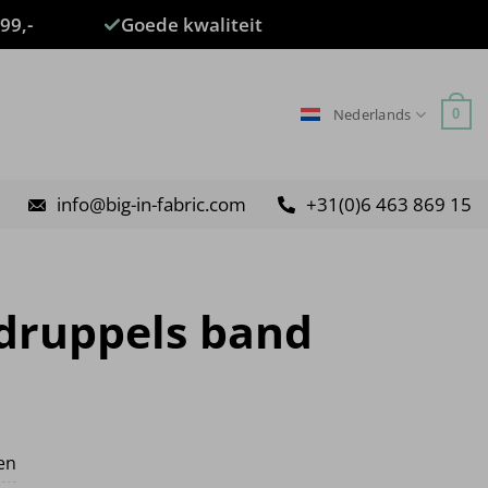
99,-
Goede kwaliteit
Nederlands
0
info@big-in-fabric.com
+31(0)6 463 869 15
 druppels band
ten