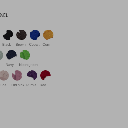
0%EL
k
Black
Brown
Cobalt
Corn
Navy
Neon green
Nude
Old pink
Purple
Red