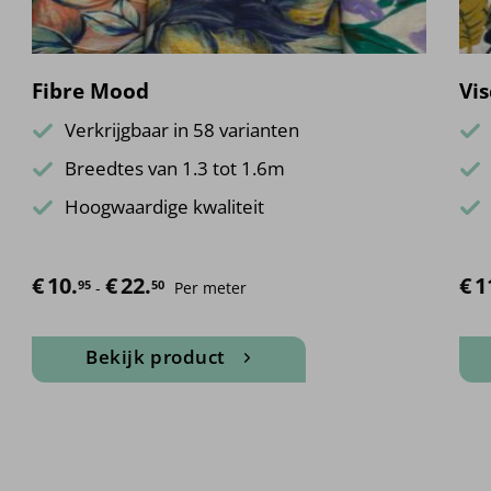
Fibre Mood
Vis
Verkrijgbaar in 58 varianten
Breedtes van 1.3 tot 1.6m
Hoogwaardige kwaliteit
€
10.
€
22.
Prijsklasse: €10.95 tot €22.50
€
1
95
50
-
Per meter
Bekijk product