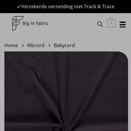
Ga
Verzekerde verzending met Track & Trace
naar
inhoud
0
Home
Ribcord
Babycord