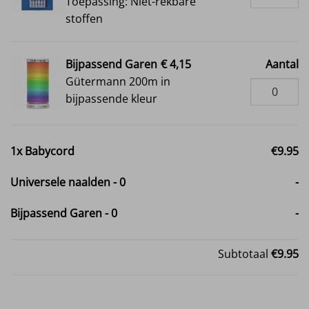
Toepassing: Niet-rekbare
stoffen
Bijpassend Garen
€ 4,15
Aantal
Gütermann 200m in
bijpassende kleur
1x
Babycord
€9.95
Universele naalden
-
0
-
Bijpassend Garen
-
0
-
Subtotaal
€9.95