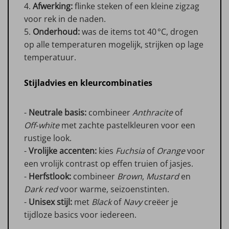
4.
Afwerking:
flinke steken of een kleine zigzag
voor rek in de naden.
5.
Onderhoud:
was de items tot 40 °C, drogen
op alle temperaturen mogelijk, strijken op lage
temperatuur.
Stijladvies en kleurcombinaties
-
Neutrale basis:
combineer
Anthracite
of
Off‑white
met zachte pastelkleuren voor een
rustige look.
-
Vrolijke accenten:
kies
Fuchsia
of
Orange
voor
een vrolijk contrast op effen truien of jasjes.
-
Herfstlook:
combineer
Brown
,
Mustard
en
Dark red
voor warme, seizoenstinten.
-
Unisex stijl:
met
Black
of
Navy
creëer je
tijdloze basics voor iedereen.