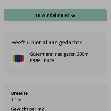
Babycord aantal
In winkelmand
Heeft u hier al aan gedacht?
Gütermann naaigaren 200m
Prijsklasse:
€
3.
95
-
€
4.
15
€3.95
tot
€4.15
Breedte
1.44m
Gewicht per m2