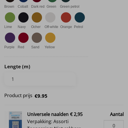
Brown
Cobalt
Dark red
Green
Green petrol
Lime
Navy
Ocher
Off-white
Orange
Petrol
Purple
Red
Sand
Yellow
Lengte (m)
Product prijs
€9.95
Universele naalden
€ 2,95
Aantal
Verpakking: Assorti