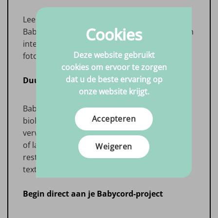
Lees op onze
reviewpagina
hoe anderen
Cookies
Babycord hebben verwerkt in kinderkleding en
interieurprojecten en ontdek inspirerende
Deze website gebruikt
foto’s.
cookies om ervoor te zorgen
dat u de beste ervaring op
Duurzaamheid en restverwerking
onze website krijgt.
Babycord is gemaakt van natuurlijk katoen en
Accepteren
biologisch afbreekbaar. Reststukken kun je
verwerken tot zachte knuffels, pannenlappen
of lappendekens. Door bewust te kiezen voor
Weigeren
restmateriaal draag je bij aan minder
textielafval.
Begin direct aan je Babycord-project