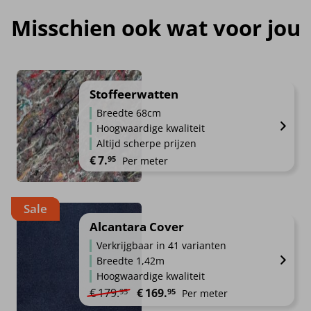
Misschien ook wat voor jou
Stoffeerwatten
Breedte 68cm
Hoogwaardige kwaliteit
Altijd scherpe prijzen
€
7.
95
Per meter
Sale
Alcantara Cover
Verkrijgbaar in 41 varianten
Breedte 1,42m
Hoogwaardige kwaliteit
Oorspronkelijke prijs was: €179.95.
Huidige prijs is: €169.95.
€
179.
€
169.
95
95
Per meter