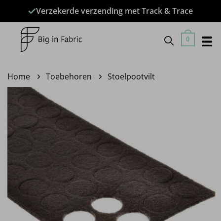
Ga
Verzekerde verzending met Track & Trace
naar
inhoud
0
Home
Toebehoren
Stoelpootvilt