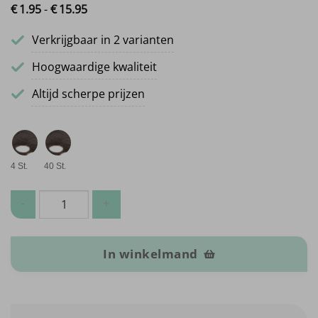
€
1.
95
-
€
15.
95
Prijsklasse: €1.95 tot €15.95
Verkrijgbaar in 2 varianten
Hoogwaardige kwaliteit
Altijd scherpe prijzen
4 St.
40 St.
Stoelpootvilt aantal
In winkelmand