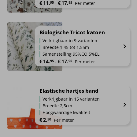
Prijsklasse: €11.95 tot €17.95
€
11.
€
17.
95
95
-
Per meter
Biologische Tricot katoen
Verkrijgbaar in 9 varianten
Breedte 1.45 tot 1.55m
Samenstelling 95%CO 5%EL
Prijsklasse: €14.95 tot €17.95
€
14.
€
17.
95
95
-
Per meter
Elastische hartjes band
Verkrijgbaar in 15 varianten
Breedte 2,5cm
Hoogwaardige kwaliteit
€
2.
50
Per meter