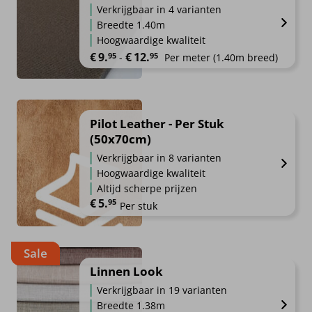
Verkrijgbaar in 4 varianten
Breedte 1.40m
Hoogwaardige kwaliteit
Prijsklasse: €9.95 tot €12.95
€
9.
€
12.
95
95
-
Per meter
(1.40m breed)
Pilot Leather - Per Stuk
(50x70cm)
Verkrijgbaar in 8 varianten
Hoogwaardige kwaliteit
Altijd scherpe prijzen
€
5.
95
Per stuk
Sale
Linnen Look
Verkrijgbaar in 19 varianten
Breedte 1.38m