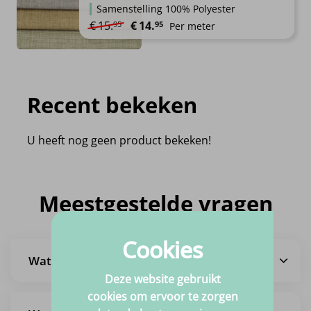
Samenstelling 100% Polyester
Oorspronkelijke prijs was: €15.95.
Huidige prijs is: €14.95.
€
15.
€
14.
95
95
Per meter
Recent bekeken
U heeft nog geen product bekeken!
Meestgestelde vragen
Cookies
Wat is de levertijd?
Deze website gebruikt
cookies om ervoor te zorgen