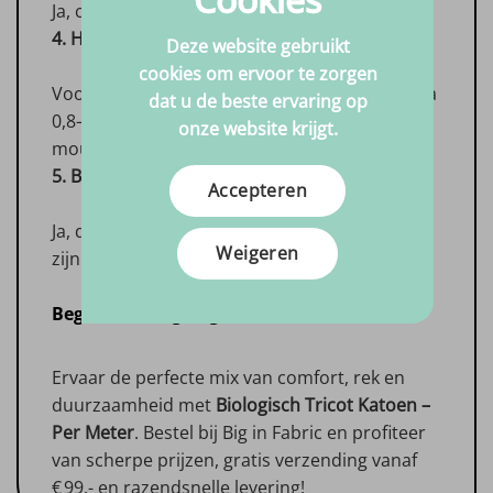
Ja, chemische reiniging is toegestaan.
4. Hoeveel meter heb ik nodig?
Deze website gebruikt
cookies om ervoor te zorgen
Voor een kindertrui maat 104 reken je op circa
dat u de beste ervaring op
0,8–1,0 m, afhankelijk van patroon en
onze website krijgt.
mouwlengte.
5. Blijft de stof rekbaar na langdurig gebruik?
Accepteren
Ja, dankzij de elastaanmix behoudt de jersey
Weigeren
zijn veerkracht.
Begin vandaag nog!
Ervaar de perfecte mix van comfort, rek en
duurzaamheid met
Biologisch Tricot Katoen –
Per Meter
. Bestel bij Big in Fabric en profiteer
van scherpe prijzen, gratis verzending vanaf
€ 99,- en razendsnelle levering!