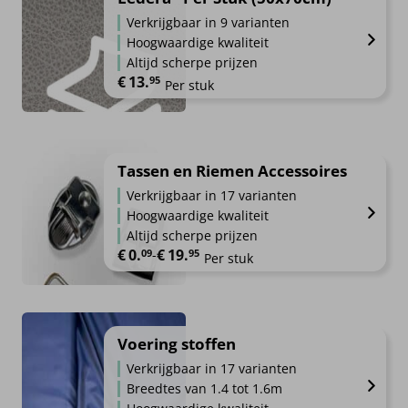
Verkrijgbaar in 9 varianten
Hoogwaardige kwaliteit
Altijd scherpe prijzen
€
13.
95
Per stuk
Tassen en Riemen Accessoires
Verkrijgbaar in 17 varianten
Hoogwaardige kwaliteit
Altijd scherpe prijzen
€
0.
€
19.
Prijsklasse: €0.09 tot €19.95
09
-
95
Per stuk
Voering stoffen
Verkrijgbaar in 17 varianten
Breedtes van 1.4 tot 1.6m