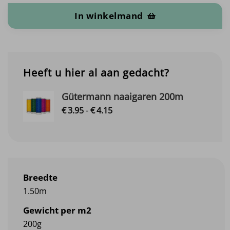
In winkelmand
Heeft u hier al aan gedacht?
Gütermann naaigaren 200m
Prijsklasse:
€
3.
95
-
€
4.
15
€3.95
tot
€4.15
Breedte
1.50m
Gewicht per m2
200g