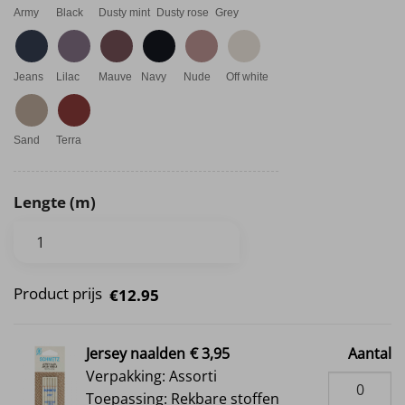
Army
Black
Dusty mint
Dusty rose
Grey
Jeans
Lilac
Mauve
Navy
Nude
Off white
Sand
Terra
Lengte (m)
Product prijs
€12.95
Jersey naalden
€ 3,95
Aantal
Verpakking: Assorti
Toepassing: Rekbare stoffen