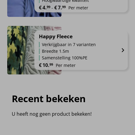
Hoogwaardige kwaliteit
Prijsklasse: €4.99 tot €7.99
€
4.
€
7.
99
99
-
Per meter
Happy Fleece
Verkrijgbaar in 7 varianten
Breedte 1.5m
Samenstelling 100%PE
€
10.
99
Per meter
Recent bekeken
U heeft nog geen product bekeken!