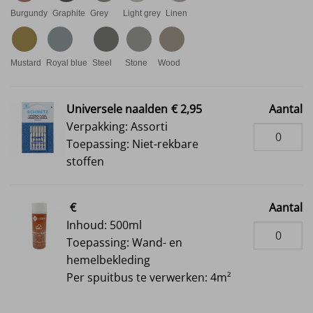
Burgundy
Graphite
Grey
Light grey
Linen
Mustard
Royal blue
Steel
Stone
Wood
Universele naalden
€ 2,95
Aantal
Verpakking: Assorti
Toepassing: Niet-rekbare
stoffen
€
Aantal
Inhoud: 500ml
Toepassing: Wand- en
hemelbekleding
Per spuitbus te verwerken: 4m²