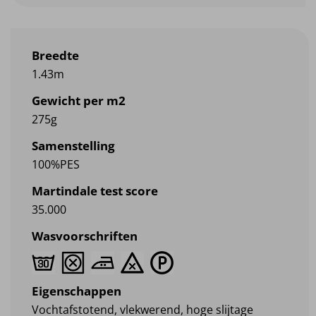
€9.95
Breedte
1.43m
Gewicht per m2
275g
Samenstelling
100%PES
Martindale test score
35.000
Wasvoorschriften
Eigenschappen
Vochtafstotend, vlekwerend, hoge slijtage