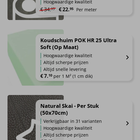
Hoogwaardige kwaliteit
Oorspronkelijke prijs was: €34.95.
Huidige prijs is: €22.95.
€
34.
€
22.
95
95
Per meter
Koudschuim POK HR 25 Ultra
Soft (Op Maat)
Hoogwaardige kwaliteit
Altijd scherpe prijzen
Altijd snelle levering
€
7.
10
per 1 M² (1 cm dik)
Natural Skai - Per Stuk
(50x70cm)
Verkrijgbaar in 31 varianten
Hoogwaardige kwaliteit
Altijd scherpe prijzen