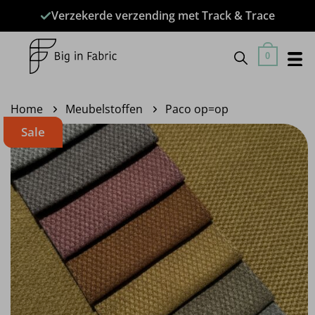
Ga
Verzekerde verzending met Track & Trace
naar
inhoud
0
Home
Meubelstoffen
Paco op=op
Sale