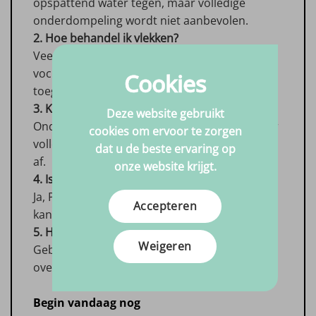
opspattend water tegen, maar volledige
onderdompeling wordt niet aanbevolen.
2. Hoe behandel ik vlekken?
Veeg gemorste vloeistof direct weg met een
vochtige doek; professionele reiniging is
Cookies
toegestaan.
3. Kan Paco buiten blijven liggen?
Deze website gebruikt
Onder overkappingen blijft de stof goed, maar
cookies om ervoor te zorgen
volle blootstelling aan regen beschermen we
dat u de beste ervaring op
af.
onze website krijgt.
4. Is de stof UV-bestendig?
Ja, Paco is kleurvast, maar langdurige felle zon
Accepteren
kan na jaren lichte vervaging veroorzaken.
5. Hoe verwerk ik strakke naden?
Weigeren
Gebruik tijdelijke fixatie met spuitlijm en een
overlocksteek voor nette, duurzame randen.
Begin vandaag nog