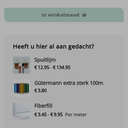
Paco op=op aantal
In winkelmand
Heeft u hier al aan gedacht?
Spuitlijm
Prijsklasse:
€
12.
95
-
€
134.
95
€12.95
tot
Gütermann extra sterk 100m
€134.95
€
3.
80
Fiberfill
Prijsklasse:
€
3.
45
-
€
9.
95
Per meter
€3.45
tot