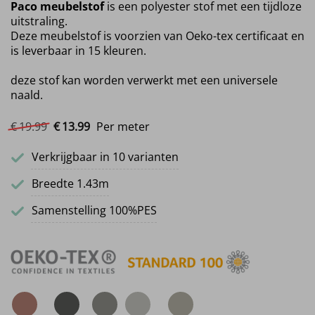
Paco meubelstof
is een polyester stof met een tijdloze
uitstraling.
Deze meubelstof is voorzien van Oeko-tex certificaat en
is leverbaar in 15 kleuren.
deze stof kan worden verwerkt met een universele
naald.
Oorspronkelijke prijs was: €19.99.
Huidige prijs is: €13.99.
€
19.
99
€
13.
99
Per meter
Verkrijgbaar in 10 varianten
Breedte 1.43m
Samenstelling 100%PES