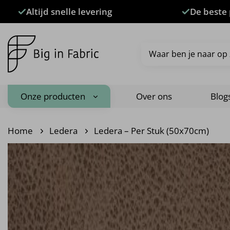
Ga
Altijd snelle levering
De beste 
naar
inhoud
Zoeken
naar:
Onze producten
Over ons
Blog
Home
Ledera
Ledera – Per Stuk (50x70cm)