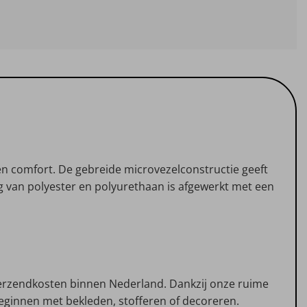
€12.95
tot
€134.95
 en comfort. De gebreide microvezelconstructie geeft
aag van polyester en polyurethaan is afgewerkt met een
n verzendkosten binnen Nederland. Dankzij onze ruime
 beginnen met bekleden, stofferen of decoreren.