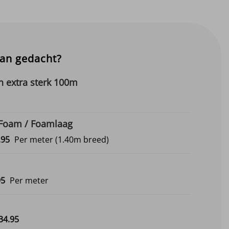
aan gedacht?
 extra sterk 100m
 Foam / Foamlaag
Prijsklasse:
.
95
Per meter
(1.40m breed)
€9.95
tot
€12.95
Prijsklasse:
95
Per meter
€3.45
tot
€9.95
Prijsklasse:
34.
95