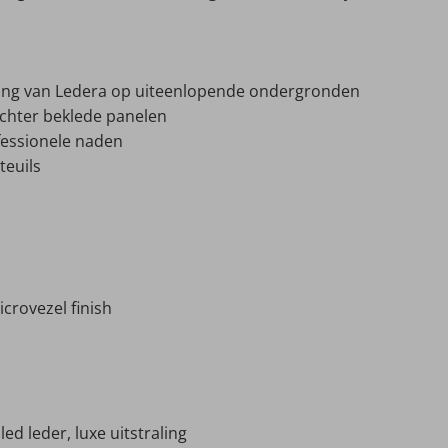
ting van Ledera op uiteenlopende ondergronden
achter beklede panelen
fessionele naden
teuils
crovezel finish
ed leder, luxe uitstraling