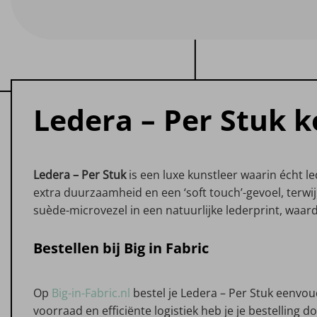
Ledera – Per Stuk 
Ledera – Per Stuk
is een luxe kunstleer waarin écht l
extra duurzaamheid en een ‘soft touch’-gevoel, terwij
suède-microvezel in een natuurlijke lederprint, waardoo
Bestellen bij Big in Fabric
Op
Big-in-Fabric.nl
bestel je Ledera – Per Stuk eenvou
voorraad en efficiënte logistiek heb je je bestelling