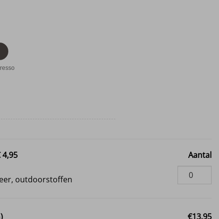
resso
 4,95
Aantal
i
eer, outdoorstoffen
)
€13.95