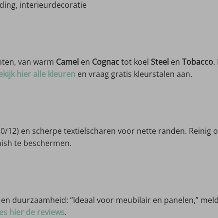
ing, interieurdecoratie
tinten, van warm
Camel
en
Cognac
tot koel
Steel
en
Tobacco
.
ekijk hier alle kleuren
en vraag gratis kleurstalen aan.
0/12) en scherpe textielscharen voor nette randen. Reinig 
nish te beschermen.
g en duurzaamheid: “Ideaal voor meubilair en panelen,” meld
es hier de reviews
.