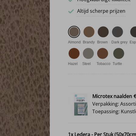
Altijd scherpe prijzen
Almond
Brandy
Brown
Dark grey
Esp
Hazel
Steel
Tobacco
Turtle
Microtex naalden
€
Verpakking: Assort
Toepassing: Kunstl
1x
Ledera - Per Stuk (50x70cm