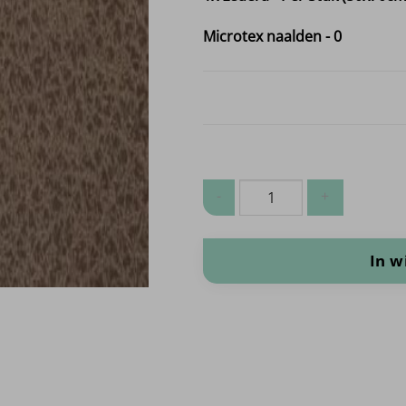
Microtex naalden
-
0
Ledera - Per Stuk (50x70cm) aanta
In 