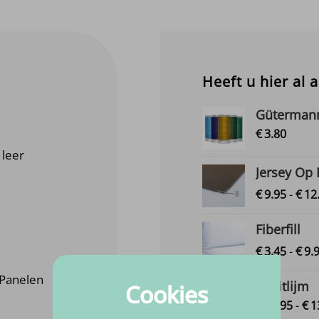
Heeft u hier al 
Gütermann
€
3.
80
leer
Jersey Op
€
9.
95
-
€
12
Fiberfill
€
3.
45
-
€
9.
 Panelen
Spuitlijm
Cookies
€
12.
95
-
€
1