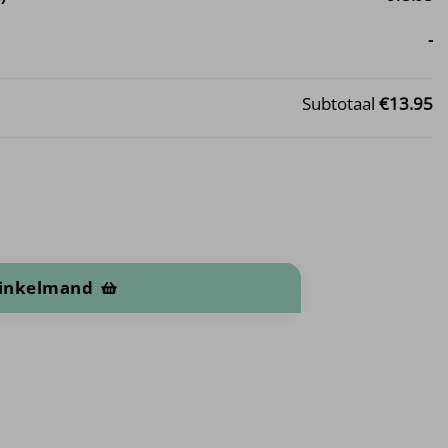
-
Subtotaal
€13.95
l
winkelmand