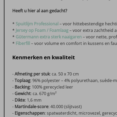
Heeft u hier al aan gedacht?
*
Spuitlijm Professional
– voor hittebestendige hech
*
Jersey op Foam / Foamlaag
– voor extra zachtheid 
*
Gütermann extra sterk naaigaren
– voor nette, pro
*
Fiberfill
– voor volume en comfort in kussens en fau
Kenmerken en kwaliteit
-
Afmeting per stuk
: ca. 50 x 70 cm
-
Toplaag
: 96% polyester – 4% polyurethaan, suède-mi
-
Backing
: 100% gerecycled leer
-
Gewicht
: ca. 670 g/m²
-
Dikte
: 1,6 mm
-
Martindale-score
: 40.000 (slijtvast)
-
Eigenschappen
: spatwaterdicht, microvezel, gerecycl