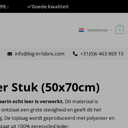
99,-
Goede kwaliteit
Nederlands
0
info@big-in-fabric.com
+31(0)6 463 869 15
er Stuk (50x70cm)
arin echt leer is verwerkt.
Dit materiaal is
ontstaat een grote stevigheid en geeft dit het
ing. De toplaag wordt geproduceerd met polyester en
taat uit 100% gerecycled leder.