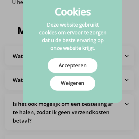
U heeft nog geen product bekeken!
Cookies
Deze website gebruikt
Meestgestelde vragen
cookies om ervoor te zorgen
dat u de beste ervaring op
onze website krijgt.
Wat is de levertijd?
Accepteren
Wat zijn de verzendkosten?
Weigeren
Is het ook mogelijk om een bestelling af
te halen, zodat ik geen verzendkosten
betaal?