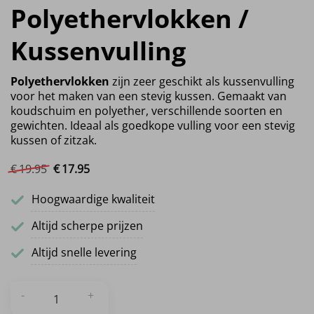
Polyethervlokken /
Kussenvulling
Polyethervlokken
zijn zeer geschikt als kussenvulling
voor het maken van een stevig kussen. Gemaakt van
koudschuim en polyether, verschillende soorten en
gewichten. Ideaal als goedkope vulling voor een stevig
kussen of zitzak.
€
19.
95
Oorspronkelijke prijs was: €19.95.
€
17.
95
Huidige prijs is: €17.95.
Hoogwaardige kwaliteit
Altijd scherpe prijzen
Altijd snelle levering
Polyethervlokken / Kussenvulling aantal