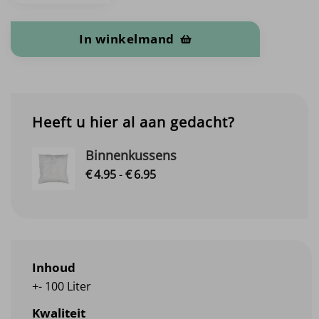
In winkelmand
Heeft u hier al aan gedacht?
Binnenkussens
Prijsklasse:
€
4.
95
-
€
6.
95
€4.95
tot
€6.95
Inhoud
+- 100 Liter
Kwaliteit