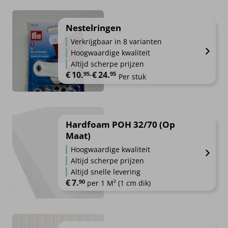
Nestelringen
Verkrijgbaar in 8 varianten
Hoogwaardige kwaliteit
Altijd scherpe prijzen
€
10.
€
24.
Prijsklasse: €10.95 tot €24.95
95
-
95
Per stuk
Hardfoam POH 32/70 (Op
Maat)
Hoogwaardige kwaliteit
Altijd scherpe prijzen
Altijd snelle levering
€
7.
90
per 1 M² (1 cm dik)