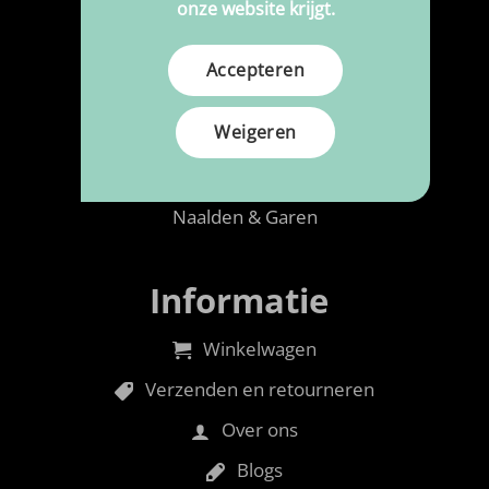
Meubelstoffen
onze website krijgt.
Polypress op maat
Accepteren
Reiniging & Onderhoud
Schuimrubber
Weigeren
Toebehoren
Naalden & Garen
Informatie
Winkelwagen
Verzenden en retourneren
Over ons
Blogs