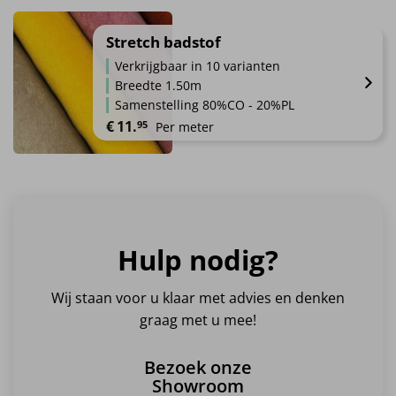
Dit
product
heeft
Stretch badstof
meerdere
Verkrijgbaar in 10 varianten
variaties.
Breedte 1.50m
Deze
Samenstelling 80%CO - 20%PL
optie
€
11.
95
Per meter
kan
gekozen
Dit
worden
product
op
heeft
de
meerdere
productpagina
variaties.
Hulp nodig?
Deze
optie
kan
Wij staan voor u klaar met advies en denken
gekozen
graag met u mee!
worden
op
Bezoek onze
de
Showroom
productpagina