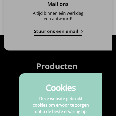
Mail ons
Altijd binnen één werkdag
een antwoord!
Stuur ons een email
Producten
Stoffen
Cookies
Bedrukte stoffen
Fournituren
Deze website gebruikt
cookies om ervoor te zorgen
Kunstleer
dat u de beste ervaring op