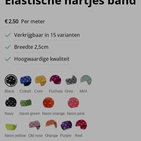
Elastische hartjes band
€
2.
50
Per meter
Verkrijgbaar in 15 varianten
Breedte 2,5cm
Hoogwaardige kwaliteit
Black
Cobalt
Corn
Fuchsia
Grey
Mint
Navy
Neon green
Neon orange
Neon pink
Neon yellow
Old rose
Orange
Purple
Red