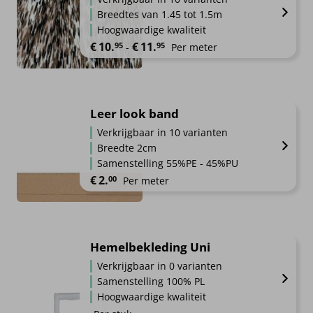
Breedtes van 1.45 tot 1.5m
Hoogwaardige kwaliteit
Prijsklasse: €10.95 tot €11.95
€
10.
€
11.
95
95
-
Per meter
Leer look band
Verkrijgbaar in 10 varianten
Breedte 2cm
Samenstelling 55%PE - 45%PU
€
2.
00
Per meter
Hemelbekleding Uni
Verkrijgbaar in 0 varianten
Samenstelling 100% PL
Hoogwaardige kwaliteit