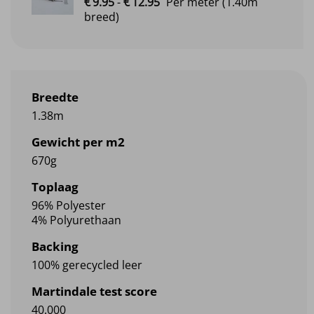
€
9.
95
-
€
12.
95
Per meter
(1.40m
€9.95
breed)
tot
€12.95
Breedte
1.38m
Gewicht per m2
670g
Toplaag
96% Polyester
4% Polyurethaan
Backing
100% gerecycled leer
Martindale test score
40.000