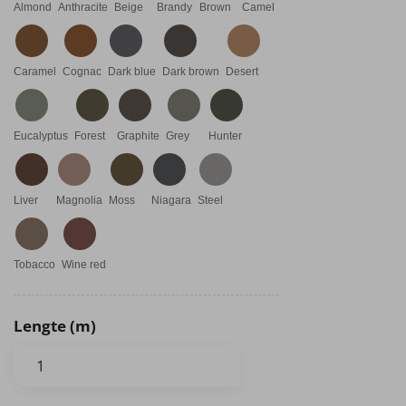
Almond
Anthracite
Beige
Brandy
Brown
Camel
Caramel
Cognac
Dark blue
Dark brown
Desert
Eucalyptus
Forest
Graphite
Grey
Hunter
Liver
Magnolia
Moss
Niagara
Steel
Tobacco
Wine red
Lengte (m)