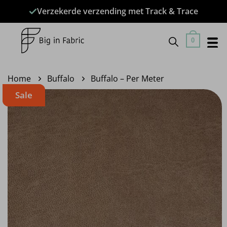
Ga
Verzekerde verzending met Track & Trace
naar
inhoud
0
Home
Buffalo
Buffalo – Per Meter
Sale