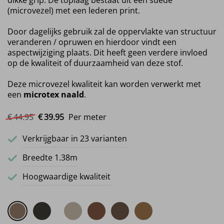
dikke grip. De toplaag bestaat uit een suède
(microvezel) met een lederen print.
Door dagelijks gebruik zal de oppervlakte van structuur
veranderen / opruwen en hierdoor vindt een
aspectwijziging plaats. Dit heeft geen verdere invloed
op de kwaliteit of duurzaamheid van deze stof.
Deze microvezel kwaliteit kan worden verwerkt met
een
microtex naald
.
Oorspronkelijke prijs was: €44.95.
Huidige prijs is: €39.95.
€
44.
95
€
39.
95
Per meter
Verkrijgbaar in 23 varianten
Breedte 1.38m
Hoogwaardige kwaliteit