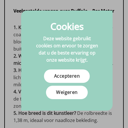
Veelgestelde vragen over Buffalo – Per Meter
Cookies
1. Kan ik Buffalo ook buiten gebruiken?
De PU-
coating is spatwaterdicht, maar UV-
Deze website gebruikt
blootstelling kan leiden tot verkleuring;
cookies om ervoor te zorgen
buitenprojecten liever afdekken.
dat u de beste ervaring op
2. Welke naald is geschikt?
Gebruik een
onze website krijgt.
microtex naald 80/12
voor het beste resultaat.
3. Hoe verwijder ik vlekken?
Dep met een
Accepteren
lichtvochtige doek; bij hardnekkig vuil kan een
mild wasmiddel helpen.
4. Verandert de textuur?
Ja, door dragen kan
Weigeren
de toplaag licht opruwen voor een patinalook,
zonder kwaliteitsverlies.
5. Hoe breed is dit kunstleer?
De rolbreedte is
1,38 m, ideaal voor naadloze bekleding.