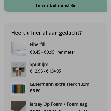
In winkelmand
Heeft u hier al aan gedacht?
Fiberfill
Prijsklasse:
€
3.
45
-
€
9.
95
Per meter
€3.45
tot
Spuitlijm
€9.95
Prijsklasse:
€
12.
95
-
€
134.
95
€12.95
tot
Gütermann extra sterk 100m
€134.95
€
3.
80
Jersey Op Foam / Foamlaag
Prijsklasse: