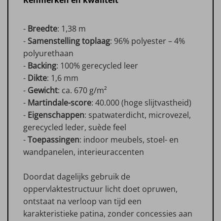
Kenmerken en kwaliteit
-
Breedte
: 1,38 m
-
Samenstelling toplaag
: 96% polyester – 4%
polyurethaan
-
Backing
: 100% gerecycled leer
-
Dikte
: 1,6 mm
-
Gewicht
: ca. 670 g/m²
-
Martindale-score
: 40.000 (hoge slijtvastheid)
-
Eigenschappen
: spatwaterdicht, microvezel,
gerecycled leder, suède feel
-
Toepassingen
: indoor meubels, stoel- en
wandpanelen, interieuraccenten
Doordat dagelijks gebruik de
oppervlaktestructuur licht doet opruwen,
ontstaat na verloop van tijd een
karakteristieke patina, zonder concessies aan