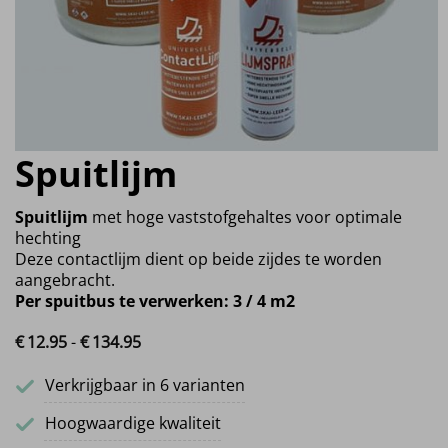
Spuitlijm
Spuitlijm
met hoge vaststofgehaltes voor optimale
hechting
Deze contactlijm dient op beide zijdes te worden
aangebracht.
Per spuitbus te verwerken: 3 / 4 m2
€
12.
95
-
€
134.
95
Prijsklasse: €12.95 tot €134.95
Verkrijgbaar in 6 varianten
Hoogwaardige kwaliteit