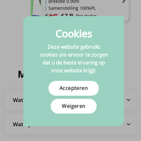
Breedte 0.90m
Samenstelling 100%PL
Oorspronkelijke prijs was: €8.95.
Huidige prijs is: €7.99.
€
8.
€
7.
95
99
Per meter
Dit
Cookies
product
heeft
Deze website gebruikt
meerdere
cookies om ervoor te zorgen
variaties.
dat u de beste ervaring op
Deze
optie
onze website krijgt.
Meestgestelde vragen
kan
gekozen
Accepteren
worden
op
Wat is de levertijd?
de
Weigeren
productpagina
Wat zijn de verzendkosten?