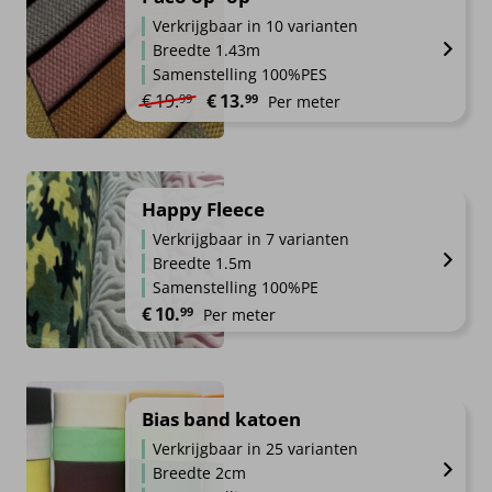
Verkrijgbaar in 10 varianten
Breedte 1.43m
Samenstelling 100%PES
Oorspronkelijke prijs was: €19.99.
Huidige prijs is: €13.99.
€
19.
€
13.
99
99
Per meter
Happy Fleece
Verkrijgbaar in 7 varianten
Breedte 1.5m
Samenstelling 100%PE
€
10.
99
Per meter
Bias band katoen
Verkrijgbaar in 25 varianten
Breedte 2cm