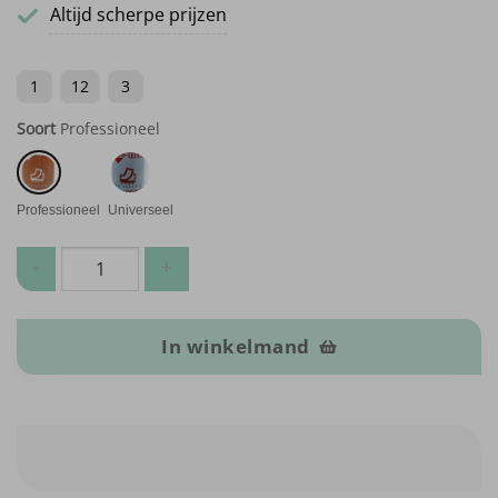
Altijd scherpe prijzen
1
12
3
Soort
Professioneel
Professioneel
Universeel
Spuitlijm aantal
In winkelmand