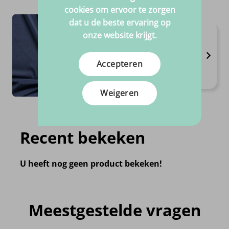
cookies om ervoor te zorgen
dat u de beste ervaring op
Denim 125
onze website krijgt.
Verkrijgbaar in 4 varianten
Breedte 1.45m
Accepteren
Samenstelling 100%CO
€
8.
95
Per meter
Weigeren
Recent bekeken
U heeft nog geen product bekeken!
Meestgestelde vragen