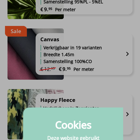
Samenstelling 95%PL - 5%EL
€
9.
95
Per meter
Sale
Canvas
Verkrijgbaar in 19 varianten
Breedte 1.45m
Samenstelling 100%CO
Oorspronkelijke prijs was: €12.95.
Huidige prijs is: €9.95.
€
12.
€
9.
95
95
Per meter
Happy Fleece
Verkrijgbaar in 7 varianten
Breedte 1.5m
Cookies
Samenstelling 100%PE
€
10.
99
Per meter
Deze website gebruikt