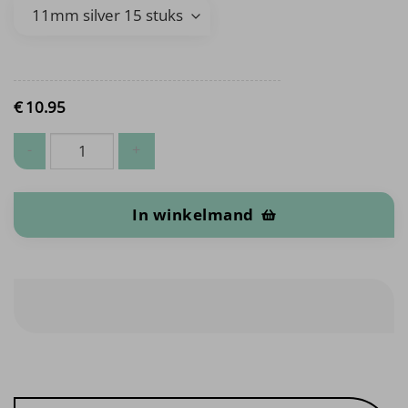
€
10.
95
Nestelringen aantal
In winkelmand