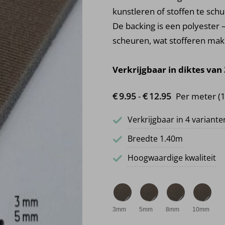
kunstleren of stoffen te sch
De backing is een polyester –
scheuren, wat stofferen mak
Verkrijgbaar in diktes van 
Prijsklasse: €
€
9.
95
-
€
12.
95
Per meter
(1
Verkrijgbaar in 4 variante
Breedte 1.40m
Hoogwaardige kwaliteit
3mm
5mm
8mm
10mm