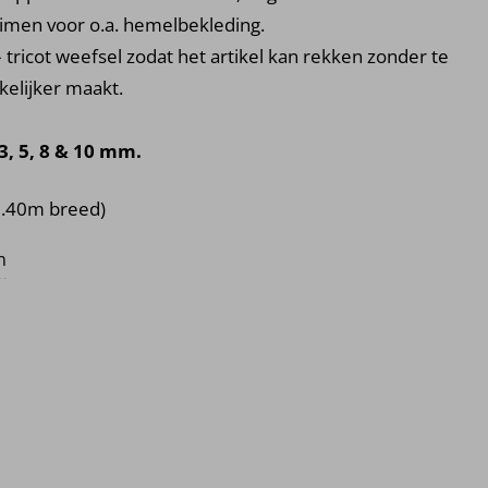
uimen voor o.a. hemelbekleding.
 tricot weefsel zodat het artikel kan rekken zonder te
kelijker maakt.
3, 5, 8 & 10 mm.
9.95 tot €12.95
.40m breed)
n