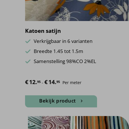
Katoen satijn
Verkrijgbaar in 6 varianten
Breedte 1.45 tot 1.5m
Samenstelling 98%CO 2%EL
€
12.
€
14.
Prijsklasse: €12.95 tot €14.95
95
95
-
Per meter
Bekijk product