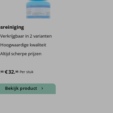
sreiniging
Verkrijgbaar in 2 varianten
Hoogwaardige kwaliteit
Altijd scherpe prijzen
sklasse: €7.95 tot €32.95
.
-
€
32.
Per stuk
95
95
Bekijk product