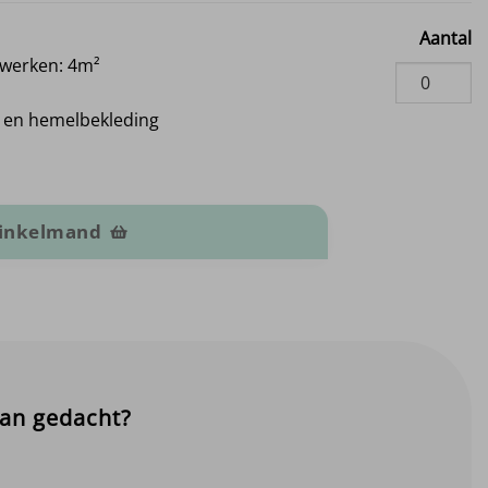
Aantal
rwerken: 4m²
 en hemelbekleding
l
winkelmand
aan gedacht?