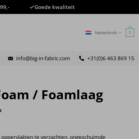
99,-
Goede kwaliteit
Nederlands
0
info@big-in-fabric.com
+31(0)6 463 869 15
Foam / Foamlaag
k
om oppervlakten te verzachten, ongeschuimde