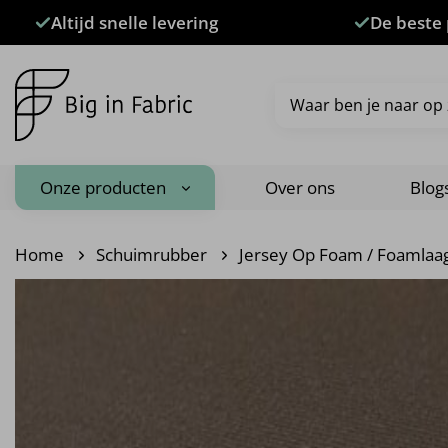
Ga
Altijd snelle levering
De beste 
naar
inhoud
Zoeken
naar:
Onze producten
Over ons
Blog
Home
Schuimrubber
Jersey Op Foam / Foamlaa