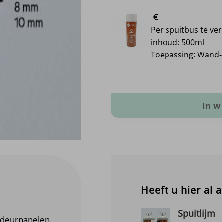
€
Per spuitbus te ve
inhoud: 500ml
Toepassing: Wand-
Jersey Op Foam / Foamlaag aanta
In 
Heeft u hier al 
Spuitlijm
 deurpanelen