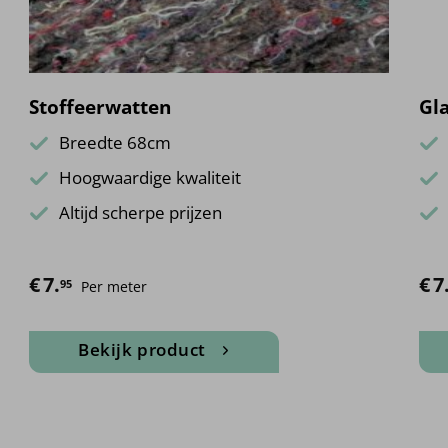
Stoffeerwatten
Gla
Breedte 68cm
Hoogwaardige kwaliteit
Altijd scherpe prijzen
€
7.
€
Prij
7
95
Per meter
Bekijk product