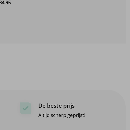
Prijsklasse:
34.
95
€12.95
tot
€134.95
De beste prijs
Altijd scherp geprijst!