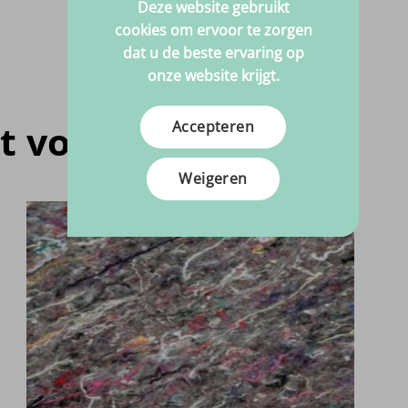
Deze website gebruikt
cookies om ervoor te zorgen
dat u de beste ervaring op
onze website krijgt.
t voor jou
Accepteren
Weigeren