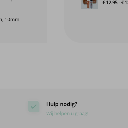
€
12.
95
-
€
1
m, 10mm
Hulp nodig?
Wij helpen u graag!