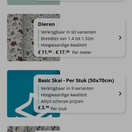
Dieren
Verkrijgbaar in 60 varianten
Breedtes van 1.4 tot 1.52m
Hoogwaardige kwaliteit
Prijsklasse: €11.95 tot €17.95
€
11.
€
17.
95
95
-
Per meter
Basic Skai - Per Stuk (50x70cm)
Verkrijgbaar in 9 varianten
Hoogwaardige kwaliteit
Altijd scherpe prijzen
€
3.
95
Per stuk