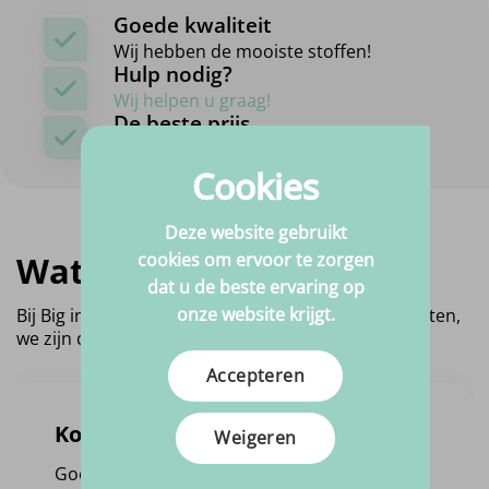
Goede kwaliteit
Wij hebben de mooiste stoffen!
Hulp nodig?
Wij helpen u graag!
De beste prijs
Altijd scherp geprijst!
Cookies
Deze website gebruikt
cookies om ervoor te zorgen
Wat vinden anderen?
dat u de beste ervaring op
onze website krijgt.
Bij Big in Fabric krijgen we graag feedback van klanten,
we zijn dan ook trots op de score die we behalen!
Accepteren
Koen Wouters
Weigeren
Goede afhandeling van de bestelling. Werd