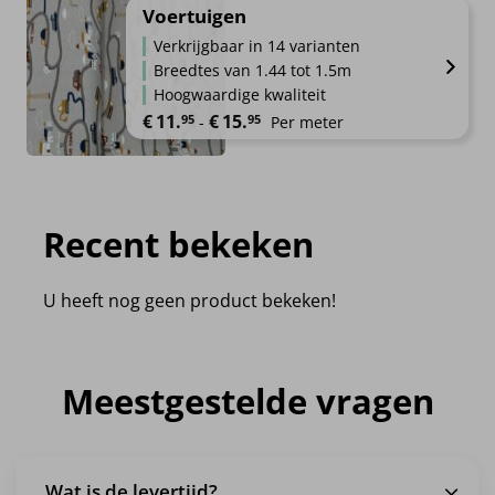
Voertuigen
Verkrijgbaar in 14 varianten
Breedtes van 1.44 tot 1.5m
Hoogwaardige kwaliteit
Prijsklasse: €11.95 tot €15.95
€
11.
€
15.
95
95
-
Per meter
Recent bekeken
U heeft nog geen product bekeken!
Meestgestelde vragen
Wat is de levertijd?