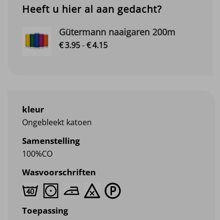
Heeft u hier al aan gedacht?
Gütermann naaigaren 200m
Prijsklasse:
€
3.
95
-
€
4.
15
€3.95
tot
€4.15
kleur
Ongebleekt katoen
Samenstelling
100%CO
Wasvoorschriften
Toepassing