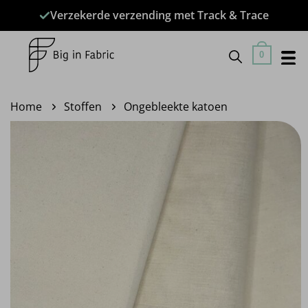
Ga
Verzekerde verzending met Track & Trace
naar
inhoud
0
Home
Stoffen
Ongebleekte katoen