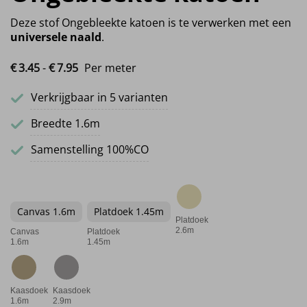
Deze stof Ongebleekte katoen is te verwerken met een
universele naald
.
Prijsklasse: €3.45 tot €7.95
€
3.
45
-
€
7.
95
Per meter
Verkrijgbaar in 5 varianten
Breedte 1.6m
Samenstelling 100%CO
Canvas 1.6m
Platdoek 1.45m
Platdoek
2.6m
Canvas
Platdoek
1.6m
1.45m
Kaasdoek
Kaasdoek
1.6m
2.9m