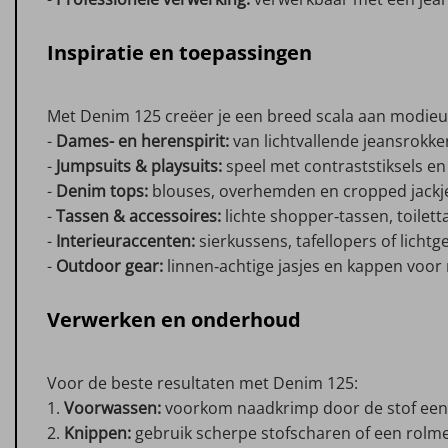
Inspiratie en toepassingen
Met Denim 125 creëer je een breed scala aan modieuz
-
Dames- en herenspirit:
van lichtvallende jeansrokke
-
Jumpsuits & playsuits:
speel met contraststiksels en
-
Denim tops:
blouses, overhemden en cropped jackje
-
Tassen & accessoires:
lichte shopper‑tassen, toilett
-
Interieuraccenten:
sierkussens, tafellopers of lichtg
-
Outdoor gear:
linnen‑achtige jasjes en kappen voor
Verwerken en onderhoud
Voor de beste resultaten met Denim 125:
1.
Voorwassen:
voorkom naadkrimp door de stof eenm
2.
Knippen:
gebruik scherpe stofscharen of een rolme