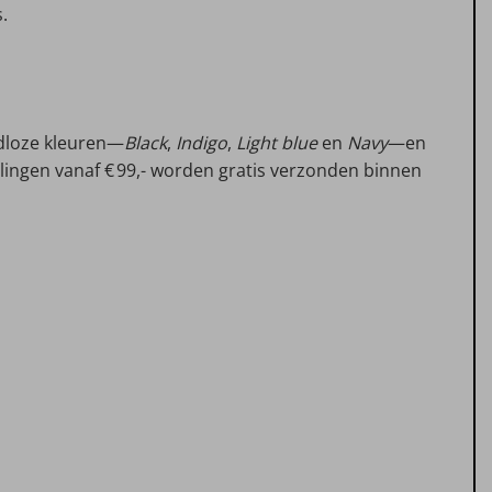
.
jdloze kleuren—
Black
,
Indigo
,
Light blue
en
Navy
—en
lingen vanaf € 99,- worden gratis verzonden binnen