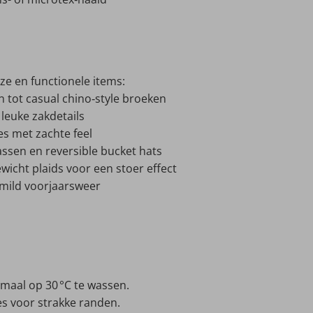
e en functionele items:
n tot casual chino‑style broeken
 leuke zakdetails
s met zachte feel
assen en reversible bucket hats
ewicht plaids voor een stoer effect
 mild voorjaarsweer
aal op 30 °C te wassen.
s voor strakke randen.