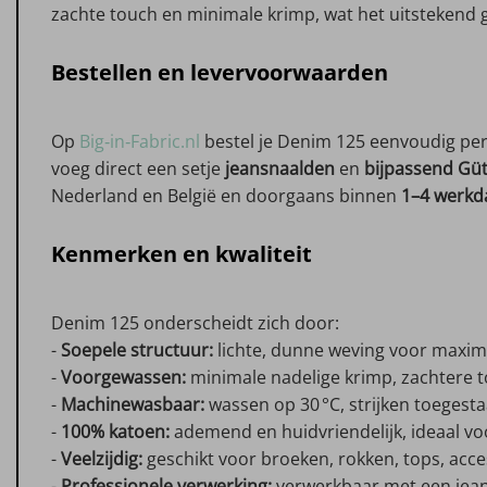
zachte touch en minimale krimp, wat het uitstekend 
Bestellen en levervoorwaarden
Op
Big‑in‑Fabric.nl
bestel je Denim 125 eenvoudig per 
voeg direct een setje
jeansnaalden
en
bijpassend Gü
Nederland en België en doorgaans binnen
1–4 werkd
Kenmerken en kwaliteit
Denim 125 onderscheidt zich door:
-
Soepele structuur:
lichte, dunne weving voor maxi
-
Voorgewassen:
minimale nadelige krimp, zachtere 
-
Machinewasbaar:
wassen op 30 °C, strijken toegesta
-
100% katoen:
ademend en huidvriendelijk, ideaal voo
-
Veelzijdig:
geschikt voor broeken, rokken, tops, acce
-
Professionele verwerking:
verwerkbaar met een jean