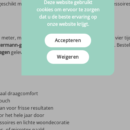
Deze website gebruikt
geschikt maakt voor betaalbare jeans, rokken en accessoires
cookies om ervoor te zorgen
dat u de beste ervaring op
onze website krijgt.
meter, met een minimale afname van 0,5 m. Kies uit vier ti
Accepteren
termann‑garen
toe voor een professionele afwerking. Bestel
agen
geleverd.
Weigeren
maal draagcomfort
touch
an voor frisse resultaten
r het hele jaar door
ssoires en lichte woondecoratie
s- of microtex‑naald