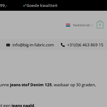
99,-
Goede kwaliteit
Nederlands
0
info@big-in-fabric.com
+31(0)6 463 869 15
dunne
jeans stof Denim 125
. wasbaar op 30 graden,
et een
jeans naald
.