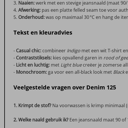
3.
Naaien:
werk met een stevige jeansnaald (maat 90/
4.
Afwerking:
pas een platte felled seam toe voor au
5.
Onderhoud:
was op maximaal 30 °C en hang de ite
Tekst en kleuradvies
-
Casual chic:
combineer
Indigo
met een wit T‑shirt e
-
Contraststiksels:
kies opvallend garen in
rood of gee
-
Licht en luchtig:
met
Light blue
creëer je zomerse all
-
Monochroom:
ga voor een all‑black look met
Black
e
Veelgestelde vragen over Denim 125
1. Krimpt de stof?
Na voorwassen is krimp minimaal (
2. Welke naald gebruik ik?
Een jeansnaald maat 90 of 