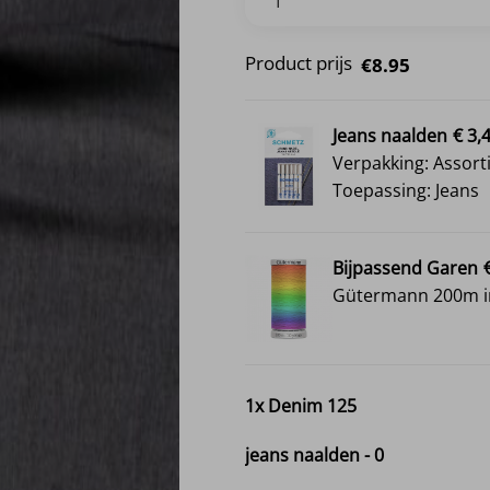
Product prijs
€8.95
Jeans naalden
€ 3,
Verpakking: Assort
Toepassing: Jeans
Bijpassend Garen
Gütermann 200m in
1x
Denim 125
jeans naalden
-
0