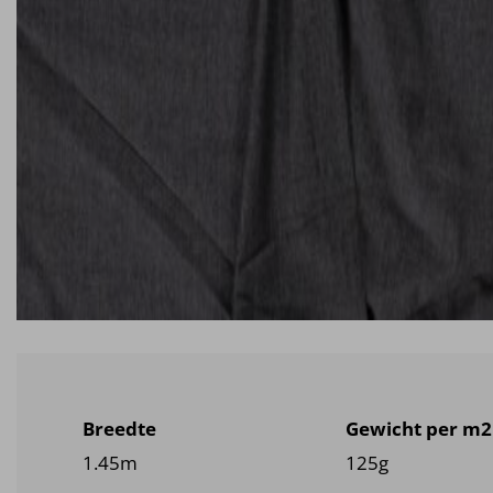
Breedte
Gewicht per m2
1.45m
125g