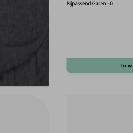
Bijpassend Garen
-
0
Denim 125 aantal
In 