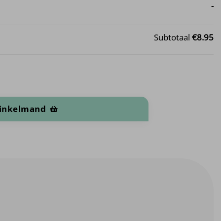
-
Subtotaal
€8.95
winkelmand