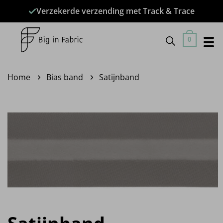
Ga
Verzekerde verzending met Track & Trace
naar
inhoud
0
Home
Bias band
Satijnband