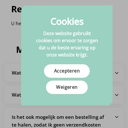
Recent bekeken
Cookies
U heeft nog geen product bekeken!
Deze website gebruikt
cookies om ervoor te zorgen
Meestgestelde vragen
dat u de beste ervaring op
onze website krijgt.
Accepteren
Wat is de levertijd?
Weigeren
Wat zijn de verzendkosten?
Is het ook mogelijk om een bestelling af
te halen, zodat ik geen verzendkosten