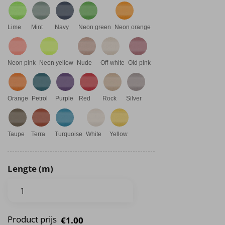
Lime
Mint
Navy
Neon green
Neon orange
Neon pink
Neon yellow
Nude
Off-white
Old pink
Orange
Petrol
Purple
Red
Rock
Silver
Taupe
Terra
Turquoise
White
Yellow
Lengte (m)
Product prijs
€1.00