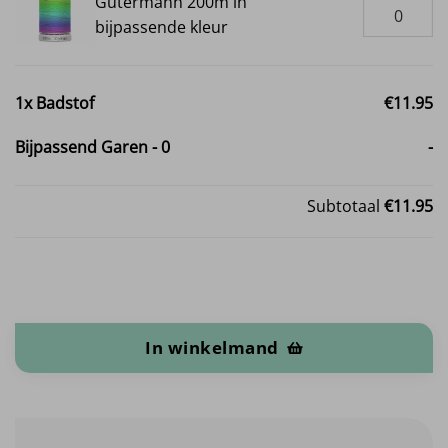
Gütermann 200m in
bijpassende kleur
1x
Badstof
€11.95
Bijpassend Garen
-
0
-
Subtotaal
€11.95
Badstof aantal
In winkelmand