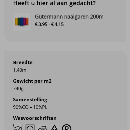
Heeft u hier al aan gedacht?
Gütermann naaigaren 200m
Prijsklasse:
€
3.
95
-
€
4.
15
€3.95
tot
€4.15
Breedte
1.40m
Gewicht per m2
340g
Samenstelling
90%CO – 10%PL
Wasvoorschriften