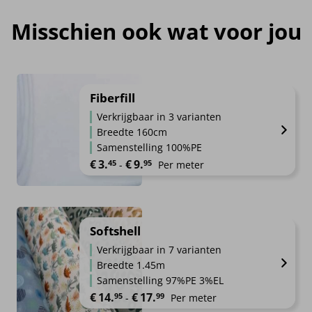
Misschien ook wat voor jou
Fiberfill
Verkrijgbaar in 3 varianten
Breedte 160cm
Samenstelling 100%PE
Prijsklasse: €3.45 tot €9.95
€
3.
€
9.
45
95
-
Per meter
Softshell
Verkrijgbaar in 7 varianten
Breedte 1.45m
Samenstelling 97%PE 3%EL
Prijsklasse: €14.95 tot €17.99
€
14.
€
17.
95
99
-
Per meter