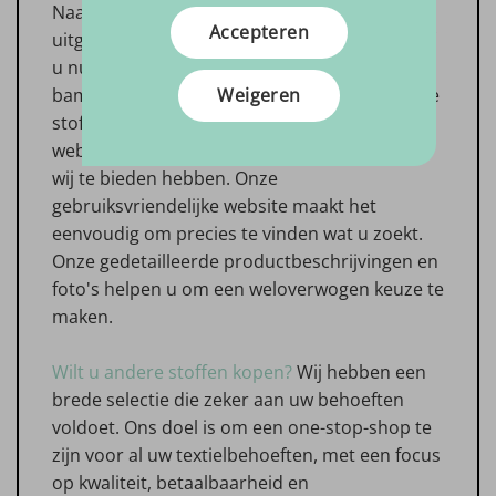
Naast onze badstof collectie, hebben wij een
Accepteren
uitgebreid assortiment van andere stoffen. Of
u nu op zoek bent naar stretch badstof,
Weigeren
bamboe badstof, bamboe tricot of een andere
stof, wij hebben het allemaal. Bezoek onze
website en ontdek de vele mogelijkheden die
wij te bieden hebben. Onze
gebruiksvriendelijke website maakt het
eenvoudig om precies te vinden wat u zoekt.
Onze gedetailleerde productbeschrijvingen en
foto's helpen u om een weloverwogen keuze te
maken.
Wilt u andere stoffen kopen?
Wij hebben een
brede selectie die zeker aan uw behoeften
voldoet. Ons doel is om een one-stop-shop te
zijn voor al uw textielbehoeften, met een focus
op kwaliteit, betaalbaarheid en