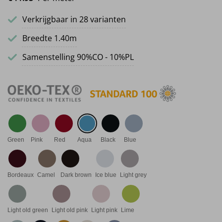
Verkrijgbaar in 28 varianten
Breedte 1.40m
Samenstelling 90%CO - 10%PL
Green
Pink
Red
Aqua
Black
Blue
Bordeaux
Camel
Dark brown
Ice blue
Light grey
Light old green
Light old pink
Light pink
Lime