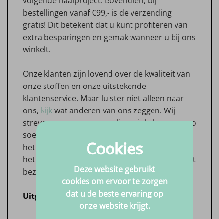
volgende naaiproject. Bovendien, bij
bestellingen vanaf €99,- is de verzending
gratis! Dit betekent dat u kunt profiteren van
extra besparingen en gemak wanneer u bij ons
winkelt.
Onze klanten zijn lovend over de kwaliteit van
onze stoffen en onze uitstekende
klantenservice. Maar luister niet alleen naar
ons,
kijk
wat anderen van ons zeggen. Wij
streven ernaar om uw online winkelervaring zo
soepel en aangenaam mogelijk te maken, van
Cookies
het moment dat u onze website bezoekt tot
het moment dat uw bestelling bij u thuis wordt
Deze website gebruikt
bezorgd.
cookies om ervoor te zorgen
dat u de beste ervaring op
Uitgebreid Assortiment
onze website krijgt.