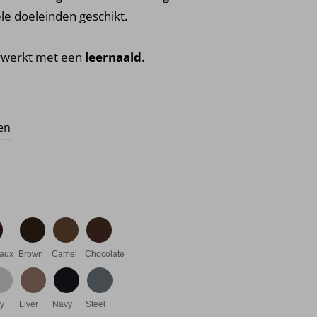
ele doeleinden geschikt.
erwerkt met een
leernaald
.
s was: €24.95.
is: €22.95.
ten
aux
Brown
Camel
Chocolate
ry
Liver
Navy
Steel