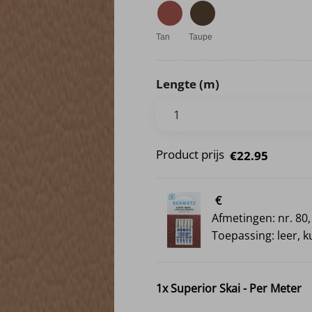
Tan
Taupe
Lengte (m)
Product prijs
€22.95
€
Afmetingen: nr. 80,
Toepassing: leer, k
1x
Superior Skai - Per Meter