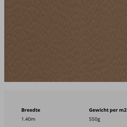
Breedte
Gewicht per m2
1.40m
550g