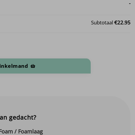
-
Subtotaal
€22.95
winkelmand
aan gedacht?
 Foam / Foamlaag