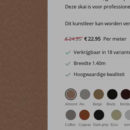
Deze skai is voor profession
Dit kunstleer kan worden v
Oorspronkelijke prij
Huidige prijs 
€
24.
95
€
22.
95
Per meter
Verkrijgbaar in 18 varian
Breedte 1.40m
Hoogwaardige kwaliteit
Almond
Alu
Beige
Black
Borde
Coffee
Cognac
Dark grey
Ecru
Ivo