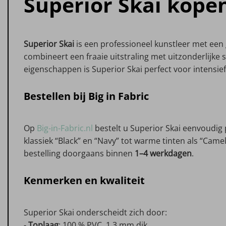
Superior Skai kope
Superior Skai
is een professioneel kunstleer met een 
combineert een fraaie uitstraling met uitzonderlijke
eigenschappen is Superior Skai perfect voor intensie
Bestellen bij Big in Fabric
Op
Big-in-Fabric.nl
bestelt u Superior Skai eenvoudig 
klassiek “Black” en “Navy” tot warme tinten als “Came
bestelling doorgaans binnen
1–4 werkdagen
.
Kenmerken en kwaliteit
Superior Skai onderscheidt zich door:
-
Toplaag
: 100 % PVC, 1,3 mm dik