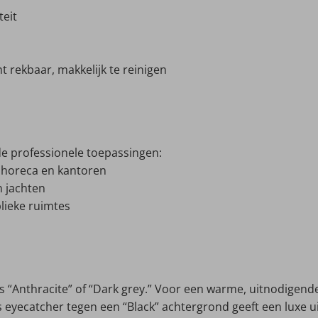
teit
ht rekbaar, makkelijk te reinigen
nde professionele toepassingen:
 horeca en kantoren
n jachten
lieke ruimtes
als “Anthracite” of “Dark grey.” Voor een warme, uitnodigen
s eyecatcher tegen een “Black” achtergrond geeft een luxe ui