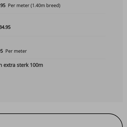
Prijsklasse:
.
95
Per meter
(1.40m breed)
€9.95
tot
€12.95
Prijsklasse:
34.
95
€12.95
tot
€134.95
Prijsklasse:
95
Per meter
€3.45
tot
 extra sterk 100m
€9.95