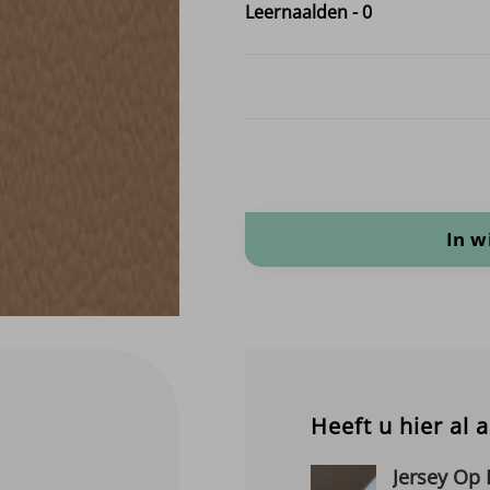
Leernaalden
-
0
Superior Skai - Per Meter aantal
In 
Heeft u hier al 
Jersey Op