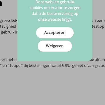
n
Deze website gebruikt
cookies om ervoor te zorgen
dat u de beste ervaring op
onze website krijgt.
grove ledernerf en een vilten achterzijde, voorzien van ee
 stevigheid en is 100% waterdicht, UV-bestendig en getest o
f gebruik in zowel droge als vochtige omgevingen.
Accepteren
Weigeren
per meter. De rolbreedte is 1,40 m, met een minimale afname 
l” en “Taupe.” Bij bestellingen vanaf € 99,- geniet u van gr