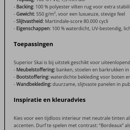
-
Backing
: 100 % polyester vilten rug voor extra stabili
-
Gewicht
: 550 g/m², voor een luxueuze, stevige feel
-
Slijtvastheid
: Martindale-score 80.000 cycli
-
Eigenschappen
: 100 % waterdicht, UV-bestendig, lic
Toepassingen
Superior Skai is bij uitstek geschikt voor uiteenlope
-
Meubelstoffering:
banken, stoelen en barkrukken in
-
Bootstoffering:
waterdichte bekleding voor boten e
-
Wandbekleding:
duurzame, slijtvaste panelen in pub
Inspiratie en kleuradvies
Kies voor een tijdloos interieur met neutrale tinten 
accenten. Durf te spelen met contrast: “Bordeaux” al