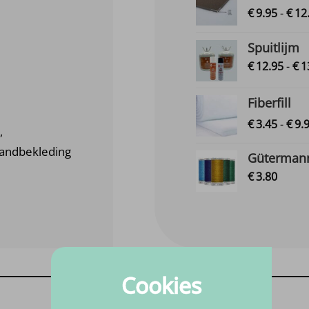
€
9.
95
-
€
12
Spuitlijm
€
12.
95
-
€
1
Fiberfill
€
3.
45
-
€
9.
,
wandbekleding
Gütermann
€
3.
80
Cookies