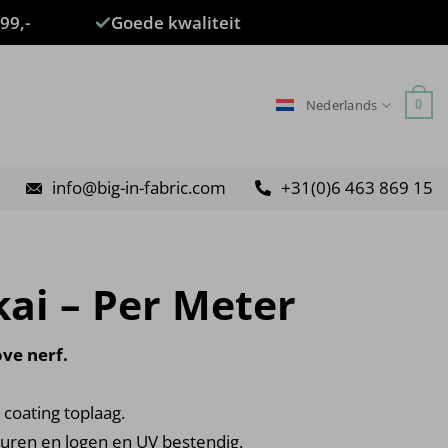
99,-
Goede kwaliteit
Nederlands
0
info@big-in-fabric.com
+31(0)6 463 869 15
kai – Per Meter
ve nerf.
 coating toplaag.
zuren en logen en UV bestendig.