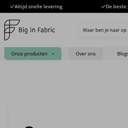
Ga
Altijd snelle levering
De beste 
naar
inhoud
Zoeken
naar:
Onze producten
Over ons
Blog