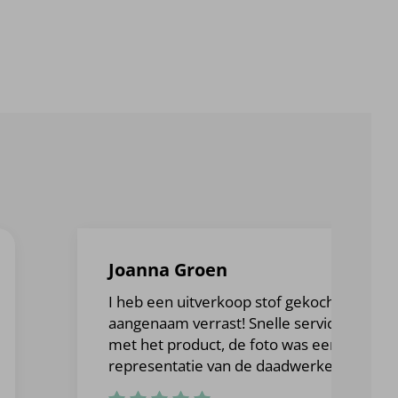
Joanna Groen
I heb een uitverkoop stof gekocht en was
aangenaam verrast! Snelle service en ik wa
met het product, de foto was een goede
representatie van de daadwerkelijke stof.