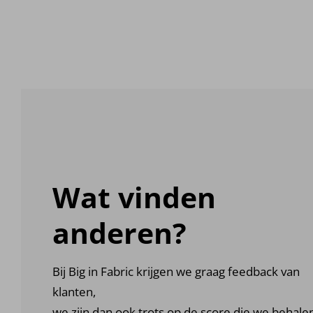
Wat vinden
anderen?
Bij Big in Fabric krijgen we graag feedback van
klanten,
we zijn dan ook trots op de score die we behale