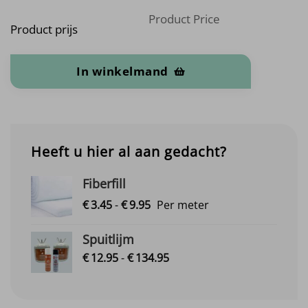
Product Price
Product prijs
Koudschuim POK HR 25 Ultra Soft (Op Maat) aantal
In winkelmand
Heeft u hier al aan gedacht?
Fiberfill
Prijsklasse:
€
3.
45
-
€
9.
95
Per meter
€3.45
tot
Spuitlijm
€9.95
Prijsklasse:
€
12.
95
-
€
134.
95
€12.95
tot
€134.95