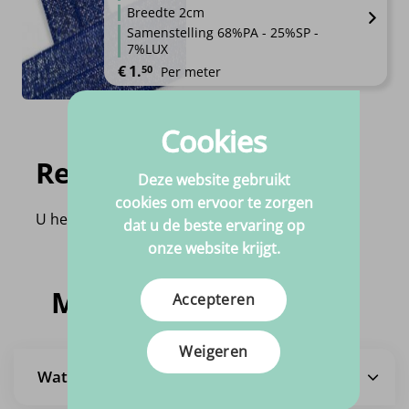
Breedte 2cm
Samenstelling 68%PA - 25%SP -
7%LUX
€
1.
50
Per meter
Cookies
Recent bekeken
Deze website gebruikt
cookies om ervoor te zorgen
U heeft nog geen product bekeken!
dat u de beste ervaring op
onze website krijgt.
Meestgestelde vragen
Accepteren
Weigeren
Wat is de levertijd?