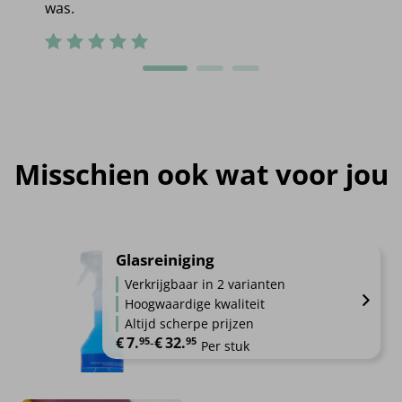
was.
Misschien ook wat voor jou
Glasreiniging
Verkrijgbaar in 2 varianten
Hoogwaardige kwaliteit
Altijd scherpe prijzen
€
7.
€
32.
Prijsklasse: €7.95 tot €32.95
95
-
95
Per stuk