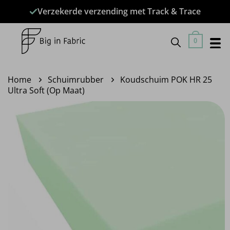
Ga
Verzekerde verzending met Track & Trace
naar
inhoud
0
Home
Schuimrubber
Koudschuim POK HR 25
Ultra Soft (Op Maat)