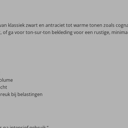
en, van klassiek zwart en antraciet tot warme tonen zoals co
, of ga voor ton-sur-ton bekleding voor een rustige, minima
.
g
volume
acht
euk bij belastingen
s na intensief gebruik.”