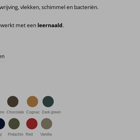
wrijving, vlekken, schimmel en bacteriën.
erwerkt met een
leernaald
.
ten
ino
Chocolate
Cognac
Dark green
y
Pistachio
Red
Vanilla