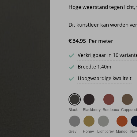
Hoge weerstand tegen licht, 
Dit kunstleer kan worden v
€
34.
95
Per meter
Verkrijgbaar in 16 varian
Breedte 1.40m
Hoogwaardige kwaliteit
Black
Blackberry
Bordeaux
Cappucc
Grey
Honey
Light grey
Mango
Nav