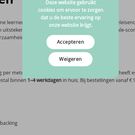
Deze website gebruikt
cookies om ervoor te zorgen
dat u de beste ervaring op
ijne leernerf en stevige textielrug, ontwikkeld voor veelei
onze website krijgt.
een uitstekende kras- en slijtvastheid. Met een Martindale-sc
urzaamheid.
Accepteren
Weigeren
 per meter. De minimale afname is 0,5 m en de stof heeft e
eestal binnen
1–4 werkdagen
in huis. Bij bestellingen vanaf €
 backing