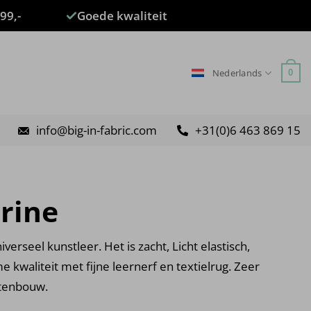
99,-
Goede kwaliteit
Nederlands
0
info@big-in-fabric.com
+31(0)6 463 869 15
rine
iverseel kunstleer. Het is zacht, Licht elastisch,
me kwaliteit met fijne leernerf en textielrug. Zeer
otenbouw.