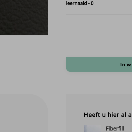
leernaald
-
0
Padova Marine aantal
In 
Heeft u hier al 
Fiberfill