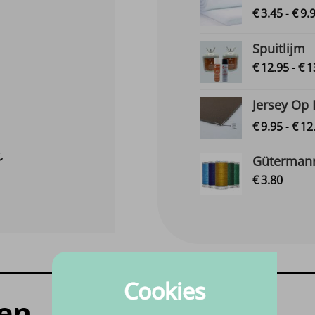
€
3.
45
-
€
9.
Spuitlijm
€
12.
95
-
€
1
Jersey Op
€
9.
95
-
€
12
,
Gütermann
€
3.
80
Cookies
en