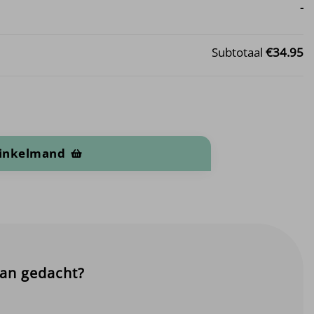
-
Subtotaal
€34.95
winkelmand
aan gedacht?