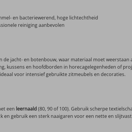
chimmel- en bacteriewerend, hoge lichtechtheid
ssionele reiniging aanbevolen
 in de jacht- en botenbouw, waar materiaal moet weerstaan 
g, kussens en hoofdborden in horecagelegenheden of proje
eaal voor intensief gebruikte zitmeubels en decoraties.
met een
leernaald
(80, 90 of 100). Gebruik scherpe textielsc
en gebruik een sterk naaigaren voor een nette en slijtvaste a