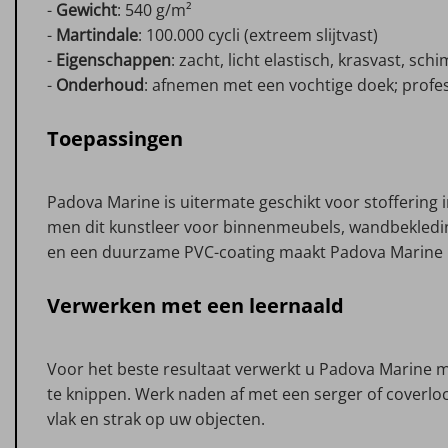
-
Gewicht
: 540 g/m²
-
Martindale
: 100.000 cycli (extreem slijtvast)
-
Eigenschappen
: zacht, licht elastisch, krasvast, s
-
Onderhoud
: afnemen met een vochtige doek; profe
Toepassingen
Padova Marine is uitermate geschikt voor stoffering
men dit kunstleer voor binnenmeubels, wandbekledin
en een duurzame PVC-coating maakt Padova Marine id
Verwerken met een leernaald
Voor het beste resultaat verwerkt u Padova Marine 
te knippen. Werk naden af met een serger of coverlock 
vlak en strak op uw objecten.