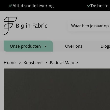
Ga
Altijd snelle levering
De beste 
naar
inhoud
Zoeken
naar:
Onze producten
Over ons
Blog
Home
Kunstleer
Padova Marine