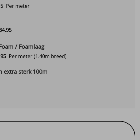
Prijsklasse:
95
Per meter
€3.45
tot
€9.95
Prijsklasse:
34.
95
€12.95
tot
 Foam / Foamlaag
€134.95
Prijsklasse:
.
95
Per meter
(1.40m breed)
€9.95
tot
 extra sterk 100m
€12.95