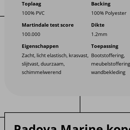
Toplaag
Backing
100% PVC
100% Polyester
Martindale test score
Dikte
100.000
1.2mm
Eigenschappen
Toepassing
Zacht, licht elastisch, krasvast,
Bootstoffering,
slijtvast, duurzaam,
meubelstoffering
schimmelwerend
wandbekleding
Padova Marine kop