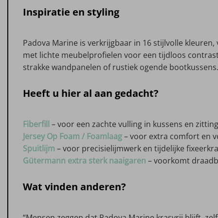
Inspiratie en styling
Padova Marine is verkrijgbaar in 16 stijlvolle kleur
met lichte meubelprofielen voor een tijdloos contrast
strakke wandpanelen of rustiek ogende bootkussens
Heeft u hier al aan gedacht?
Fiberfill
– voor een zachte vulling in kussens en zittin
Jersey Op Foam / Foamlaag
– voor extra comfort en 
Spuitlijm
– voor precisielijmwerk en tijdelijke fixeerkr
Gütermann extra sterk naaigaren
– voorkomt draadbr
Wat vinden anderen?
“Mensen zeggen dat Padova Marine krasvrij blijft, zelf