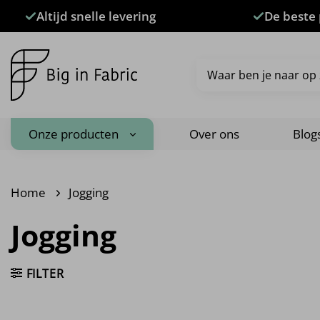
Ga
Altijd snelle levering
De beste 
naar
inhoud
Zoeken
naar:
Onze producten
Over ons
Blog
Home
Jogging
Jogging
FILTER