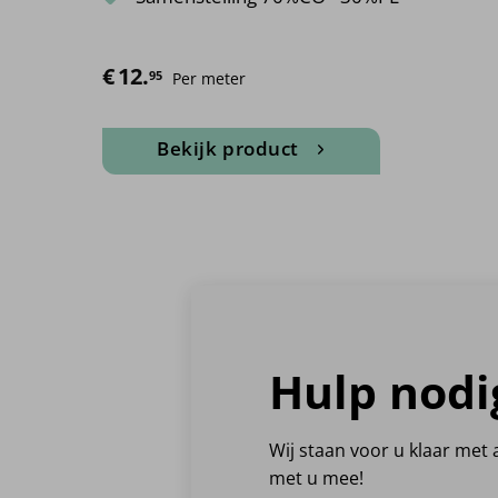
€
12.
95
Per meter
Bekijk product
Dit
product
heeft
meerdere
variaties.
Deze
optie
kan
Hulp nodi
gekozen
worden
op
Wij staan voor u klaar met
de
met u mee!
productpagina