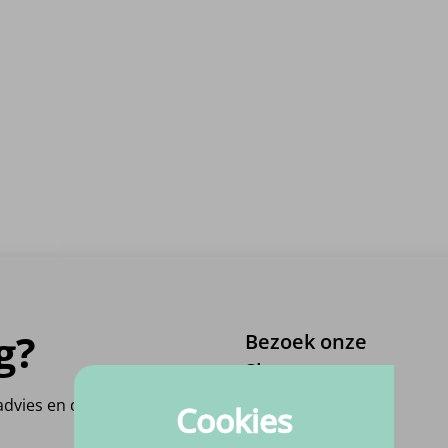
g?
Bezoek onze
Showroom
 advies en denken graag
Cookies
Meulenveldt 3
5451 HV, Mill