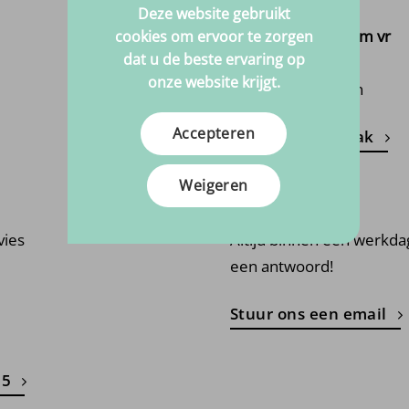
Deze website gebruikt
Geopend van ma t/m vr
cookies om ervoor te zorgen
dat u de beste ervaring op
10:00 - 17:00
onze website krijgt.
Dinsdagen gesloten
Accepteren
Maak een afspraak
Weigeren
Mail ons
vies
Altijd binnen één werkda
een antwoord!
Stuur ons een email
15