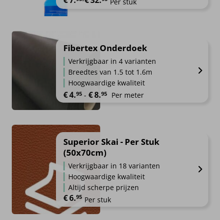
Per stuk
Fibertex Onderdoek
Verkrijgbaar in 4 varianten
Breedtes van 1.5 tot 1.6m
Hoogwaardige kwaliteit
Prijsklasse: €4.95 tot €8.95
€
4.
€
8.
95
95
-
Per meter
Superior Skai - Per Stuk
(50x70cm)
Verkrijgbaar in 18 varianten
Hoogwaardige kwaliteit
Altijd scherpe prijzen
€
6.
95
Per stuk