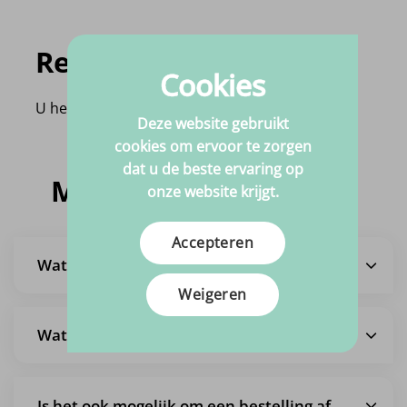
Recent bekeken
Cookies
U heeft nog geen product bekeken!
Deze website gebruikt
cookies om ervoor te zorgen
dat u de beste ervaring op
Meestgestelde vragen
onze website krijgt.
Accepteren
Wat is de levertijd?
Weigeren
Wat zijn de verzendkosten?
Is het ook mogelijk om een bestelling af