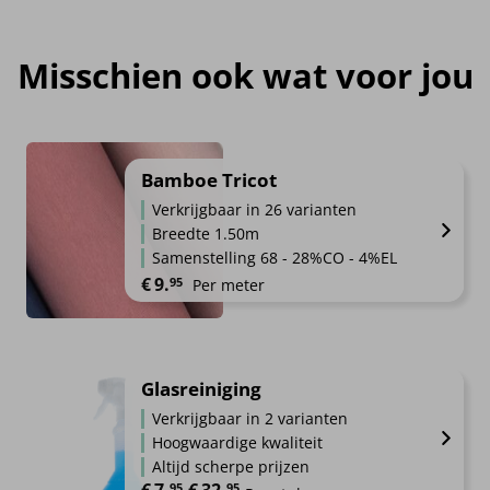
Misschien ook wat voor jou
Bamboe Tricot
Verkrijgbaar in 26 varianten
Breedte 1.50m
Samenstelling 68 - 28%CO - 4%EL
€
9.
95
Per meter
Glasreiniging
Verkrijgbaar in 2 varianten
Hoogwaardige kwaliteit
Altijd scherpe prijzen
€
7.
€
32.
Prijsklasse: €7.95 tot €32.95
95
-
95