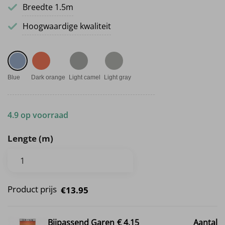
Breedte 1.5m
Hoogwaardige kwaliteit
Blue
Dark orange
Light camel
Light gray
4.9 op voorraad
Lengte (m)
Product prijs
€13.95
Bijpassend Garen
€ 4,15
Aantal