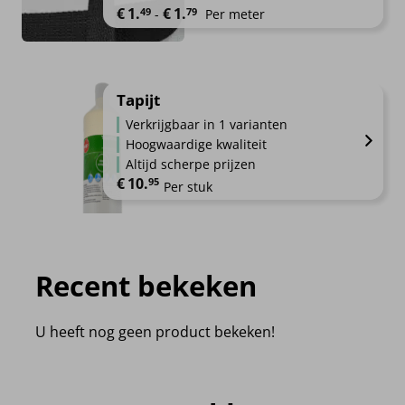
Prijsklasse: €1.49 tot €1.79
€
1.
€
1.
49
79
-
Per meter
Tapijt
Verkrijgbaar in 1 varianten
Hoogwaardige kwaliteit
Altijd scherpe prijzen
€
10.
95
Per stuk
Recent bekeken
U heeft nog geen product bekeken!