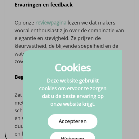
Ervaringen en feedback
Op onze
reviewpagina
lezen we dat makers
vooral enthousiast zijn over de combinatie van
elegantie en stevigheid. Ze prijzen de
kleurvastheid, de blijvende soepelheid en de
waterafstotende eigenschappen, ideaal voor
zowel mode- als outdoorprojecten.
Cookies
Begin direct met Stretch Leer
Deze website gebruikt
cookies om ervoor te zorgen
Zet vandaag nog de eerste stap en bestel per
dat u de beste ervaring op
meter Stretch Leer bij Big in Fabric. Met
onze website krijgt.
scherpe prijzen, gratis verzending vanaf € 99,-
en snelle levering ben je klaar om stijlvolle,
Accepteren
duurzame creaties te realiseren die comfort
en luxe moeiteloos combineren.
Weigeren