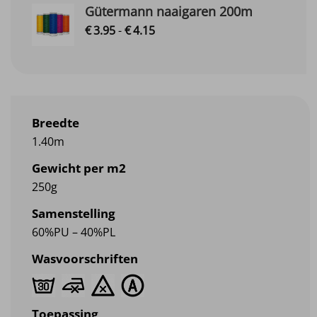
Gütermann naaigaren 200m
Prijsklasse:
€
3.
95
-
€
4.
15
€3.95
tot
€4.15
Breedte
1.40m
Gewicht per m2
250g
Samenstelling
60%PU – 40%PL
Wasvoorschriften
Toepassing