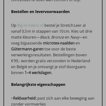
Bestellen en levervoorwaarden
Op
Big‑in‑Fabric.nl
bestel je Stretch Leer al
vanaf 0,5 m in stappen van 10 cm. Kies uit drie
matte kleuren—
Black
,
Bronze
en
Navy
—en
voeg bijpassende
microtex‑naalden
en
Gütermann‑garen
toe voor de beste
verwerkingsresultaten. Bestellingen boven
€ 99,- worden gratis verzonden in Nederland
en België en je ontvangt je stof doorgaans
binnen
1–4 werkdagen
.
Belangrijkste eigenschappen
•
Rekbaarheid:
past zich aan elke beweging aan
zonder vormverlies