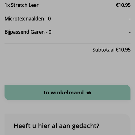
1x
Stretch Leer
€10.95
Microtex naalden
-
0
-
Bijpassend Garen
-
0
-
Subtotaal
€10.95
Stretch Leer aantal
In winkelmand
Heeft u hier al aan gedacht?