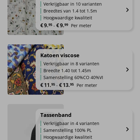
Verkrijgbaar in 10 varianten
Breedtes van 1.4 tot 1.5m
Hoogwaardige kwaliteit
Prijsklasse: €9.95 tot €9.99
€
9.
€
9.
95
99
-
Per meter
Katoen viscose
Verkrijgbaar in 8 varianten
Breedte 1.40 tot 1.45m
Samenstelling 60%CO 40%VI
Prijsklasse: €11.95 tot €13.95
€
11.
€
13.
95
95
-
Per meter
Tassenband
Verkrijgbaar in 4 varianten
Samenstelling 100% PL
Hoogwaardige kwaliteit