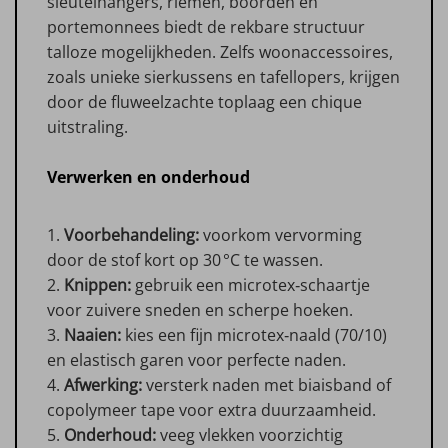
sleutelhangers, riemen, boorden en
portemonnees biedt de rekbare structuur
talloze mogelijkheden. Zelfs woonaccessoires,
zoals unieke sierkussens en tafellopers, krijgen
door de fluweelzachte toplaag een chique
uitstraling.
Verwerken en onderhoud
1.
Voorbehandeling:
voorkom vervorming
door de stof kort op 30 °C te wassen.
2.
Knippen:
gebruik een microtex‑schaartje
voor zuivere sneden en scherpe hoeken.
3.
Naaien:
kies een fijn microtex‑naald (70/10)
en elastisch garen voor perfecte naden.
4.
Afwerking:
versterk naden met biaisband of
copolymeer tape voor extra duurzaamheid.
5.
Onderhoud:
veeg vlekken voorzichtig