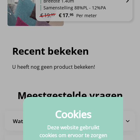
Breedte 1.40m
Samenstelling 88%PL - 12%PA
Oorspronkelijke prijs was: €19.95.
Huidige prijs is: €17.95.
€
19.
€
17.
95
95
Per meter
Recent bekeken
U heeft nog geen product bekeken!
Meestgestelde vragen
Cookies
Wat is de levertijd?
Deze website gebruikt
cookies om ervoor te zorgen