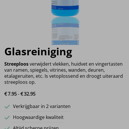
Glasreiniging
Streeploos
verwijdert vlekken, huidvet en vingertasten
van ramen, spiegels, vitrines, wanden, deuren,
etalageruiten, etc. Is vetoplossend en droogt uiteraard
streeploos op.
€
7.
95
-
€
32.
95
Prijsklasse: €7.95 tot €32.95
Verkrijgbaar in 2 varianten
Hoogwaardige kwaliteit
Altijd scherpe prijzen