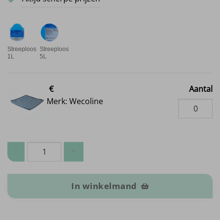
Streeploos
Streeploos
1L
5L
€
Aantal
Merk: Wecoline
Glasreiniging aantal
In winkelmand