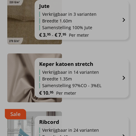
Jute
Verkrijgbaar in 3 varianten
Breedte 1.60m
Samenstelling 100% Jute
Prijsklasse: €3.95 tot €7.95
€
3.
€
7.
95
95
-
Per meter
Keper katoen stretch
Verkrijgbaar in 14 varianten
Breedte 1.35m
Samenstelling 97%CO - 3%EL
€
10.
95
Per meter
Sale
Ribcord
Verkrijgbaar in 24 varianten