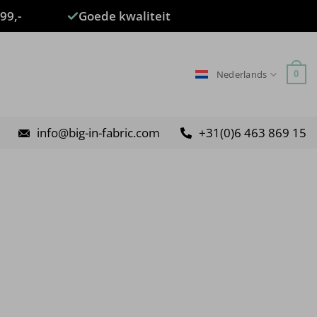
99,-
Goede kwaliteit
Nederlands
0
info@big-in-fabric.com
+31(0)6 463 869 15
n
 €11.95 tot €15.95