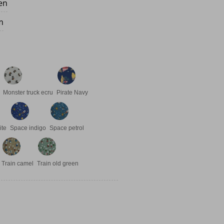
ten
m
Monster truck ecru
Pirate Navy
ite
Space indigo
Space petrol
Train camel
Train old green