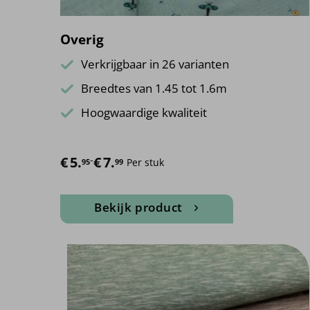
Overig
Verkrijgbaar in 26 varianten
Breedtes van 1.45 tot 1.6m
Hoogwaardige kwaliteit
€
Prijsklasse: €5.95 tot €7.99
5.
-
€
7.
Per stuk
95
99
Bekijk product