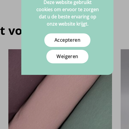
Deze website gebruikt
cookies om ervoor te zorgen
dat u de beste ervaring op
onze website krijgt.
t voor jou
Accepteren
Weigeren