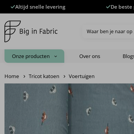
Ga
Altijd snelle levering
De beste 
naar
inhoud
Zoeken
naar:
Onze producten
Over ons
Blog
Home
Tricot katoen
Voertuigen