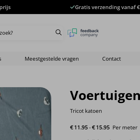
prijs
Gratis verzending vanaf €
s
Meestgestelde vragen
Contact
Voertuige
Tricot katoen
Prijsklasse:
€
11.
95
-
€
15.
95
Per meter