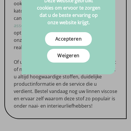
Deze website gebruikt
ook een breed scala aan andere stoffen, zoals
cookies om ervoor te zorgen
katoen satijn, mousseline, bamboe tricot,
dat u de beste ervaring op
canvas en nog veel meer.
Bekijk het volledige
onze website krijgt.
assortiment Stoffen
om alle beschikbare
opties te ontdekken. Laat u inspireren door
Accepteren
onze collectie en start direct met het
realiseren van uw volgende creatieve project.
Weigeren
Of u nu een doorgewinterde professional bent
of net begint met naaien: bij Big in Fabric vindt
u altijd hoogwaardige stoffen, duidelijke
productinformatie en de service die u
verdient. Bestel vandaag nog uw linnen viscose
en ervaar zelf waarom deze stof zo populair is
onder naai- en interieurliefhebbers!