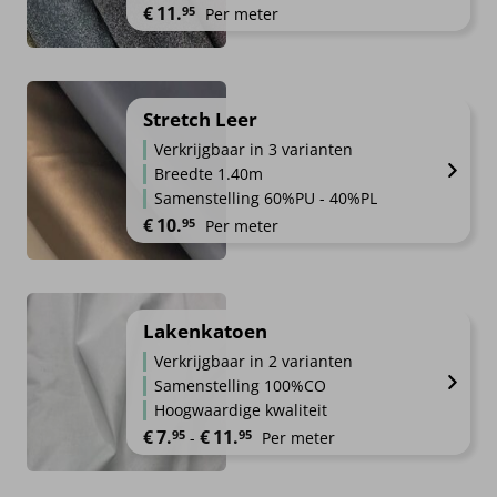
€
11.
95
Per meter
Stretch Leer
Verkrijgbaar in 3 varianten
Breedte 1.40m
Samenstelling 60%PU - 40%PL
€
10.
95
Per meter
Lakenkatoen
Verkrijgbaar in 2 varianten
Samenstelling 100%CO
Hoogwaardige kwaliteit
Prijsklasse: €7.95 tot €11.95
€
7.
€
11.
95
95
-
Per meter