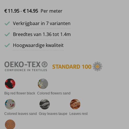
Prijsklasse: €11.95 tot €14.95
€
11.
95
-
€
14.
95
Per meter
Verkrijgbaar in 7 varianten
Breedtes van 1.36 tot 1.4m
Hoogwaardige kwaliteit
Big red flower black
Colored flowers sand
Colored leaves sand
Gray leaves taupe
Leaves rest