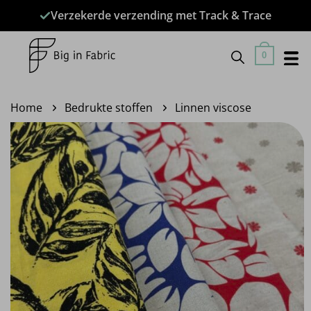
Ga
Verzekerde verzending met Track & Trace
naar
inhoud
0
Home
Bedrukte stoffen
Linnen viscose