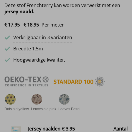
Deze stof Frenchterry kan worden verwerkt met een
jersey naald.
Prijsklasse: €17.95 tot €18.95
€
17.
95
-
€
18.
95
Per meter
Verkrijgbaar in 3 varianten
Breedte 1.5m
Hoogwaardige kwaliteit
Dots old yellow
Leaves old pink
Leaves Petrol
Jersey naalden
€ 3,95
Aantal