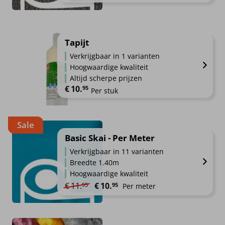
Tapijt
Verkrijgbaar in 1 varianten
Hoogwaardige kwaliteit
Altijd scherpe prijzen
€
10.
95
Per stuk
Sale
Basic Skai - Per Meter
Verkrijgbaar in 11 varianten
Breedte 1.40m
Hoogwaardige kwaliteit
Oorspronkelijke prijs was: €11.95.
Huidige prijs is: €10.95.
€
11.
€
10.
95
95
Per meter