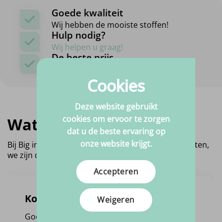
Goede kwaliteit
Wij hebben de mooiste stoffen!
Hulp nodig?
Wij helpen u graag!
De beste prijs
Altijd scherp geprijst!
Cookies
Deze website gebruikt
cookies om ervoor te zorgen
Wat vinden anderen?
dat u de beste ervaring op
onze website krijgt.
Bij Big in Fabric krijgen we graag feedback van klanten,
we zijn dan ook trots op de score die we behalen!
Accepteren
Koen Wouters
Weigeren
Goede afhandeling van de bestelling. Werd