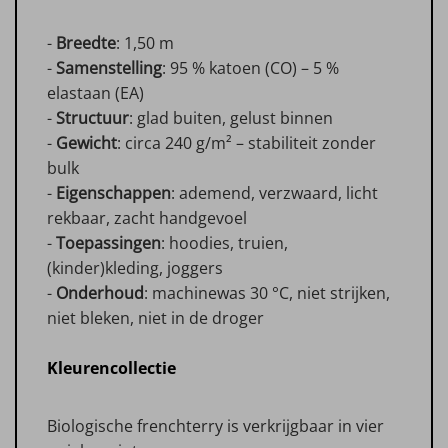
-
Breedte
: 1,50 m
-
Samenstelling
: 95 % katoen (CO) – 5 %
elastaan (EA)
-
Structuur
: glad buiten, gelust binnen
-
Gewicht
: circa 240 g/m² – stabiliteit zonder
bulk
-
Eigenschappen
: ademend, verzwaard, licht
rekbaar, zacht handgevoel
-
Toepassingen
: hoodies, truien,
(kinder)kleding, joggers
-
Onderhoud
: machinewas 30 °C, niet strijken,
niet bleken, niet in de droger
Kleurencollectie
Biologische frenchterry is verkrijgbaar in vier