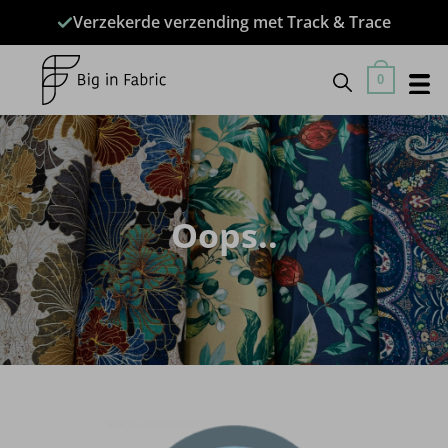
Ga
Verzekerde verzending met Track & Trace
naar
inhoud
0
Oops..