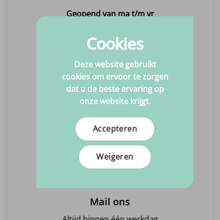
Geopend van ma t/m vr
10:00 - 17:00
Dinsdagen gesloten
Cookies
Maak een afspraak
Deze website gebruikt
cookies om ervoor te zorgen
dat u de beste ervaring op
Bel ons
onze website krijgt.
Snel en gemakkelijk advies
Maandag t/m vrijdag
Accepteren
10:00 - 17:00
Dinsdagen gesloten
Weigeren
Bel +31(0)6 463 869 15
Mail ons
Altijd binnen één werkdag