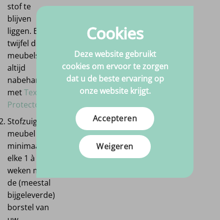
stof te
blijven
Cookies
liggen. Bij
twijfel de
Deze website gebruikt
meubelstof
cookies om ervoor te zorgen
altijd
dat u de beste ervaring op
nabehandelen
onze website krijgt.
met
Textile
Protector.
Accepteren
Stofzuig uw
meubel
minimaal
Weigeren
elke 1 à 2
weken met
de (meestal
bijgeleverde)
borstel van
uw