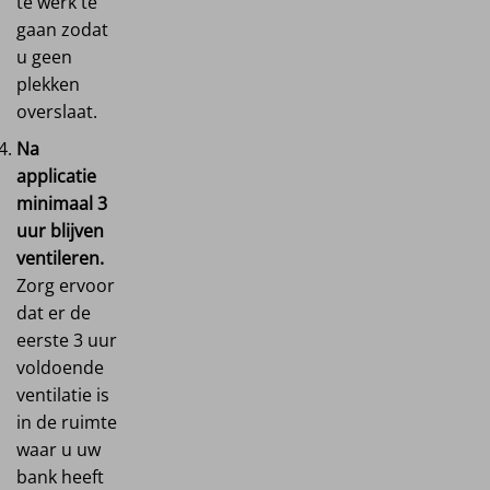
te werk te
gaan zodat
u geen
plekken
overslaat.
Na
applicatie
minimaal 3
uur blijven
ventileren.
Zorg ervoor
dat er de
eerste 3 uur
voldoende
ventilatie is
in de ruimte
waar u uw
bank heeft