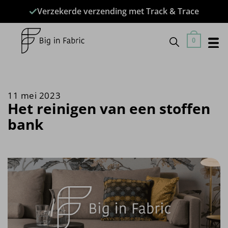
Ga
Verzekerde verzending met Track & Trace
naar
inhoud
0
Het reinigen van een stoffen
bank