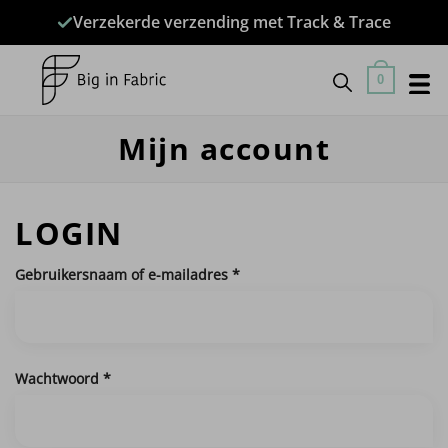
Ga
Verzekerde verzending met Track & Trace
naar
inhoud
0
Mijn account
LOGIN
Vereist
Gebruikersnaam of e-mailadres
*
Vereist
Wachtwoord
*