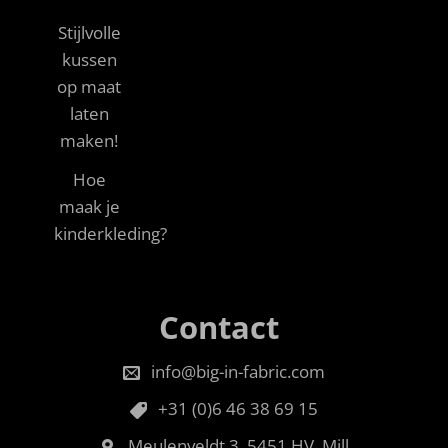
Stijlvolle
kussen
op maat
laten
maken!
Hoe
maak je
kinderkleding?
Contact
info@big-in-fabric.com
+31 (0)6 46 38 69 15
Meulenveldt 3, 5451 HV, Mill