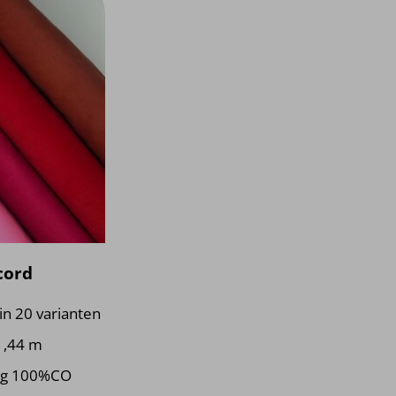
cord
in 20 varianten
1,44 m
ng 100%CO