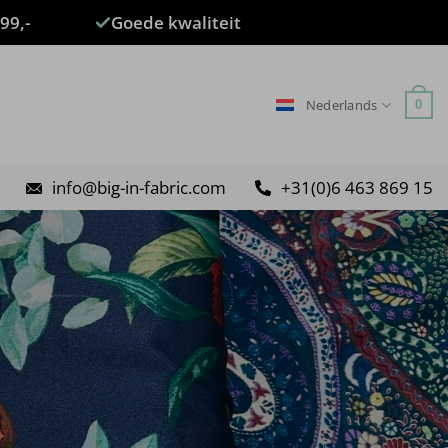
99,-
Goede kwaliteit
Nederlands
0
info@big-in-fabric.com
+31(0)6 463 869 15