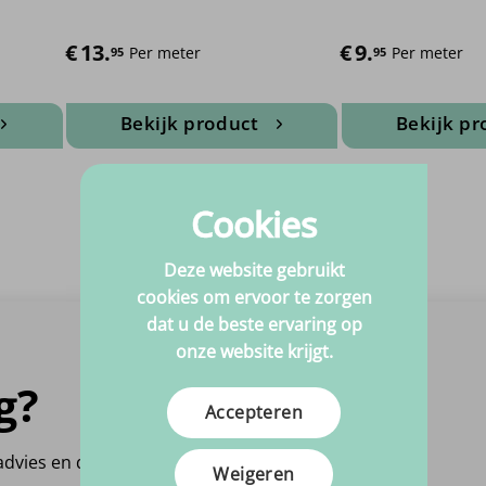
€
13.
€
9.
Per meter
Per meter
95
95
Bekijk product
Bekijk pr
Dit
D
product
p
heeft
h
Cookies
meerdere
m
variaties.
v
Deze website gebruikt
Deze
D
cookies om ervoor te zorgen
optie
o
dat u de beste ervaring op
kan
k
onze website krijgt.
gekozen
g
g?
worden
w
Bezoek onze
op
o
Accepteren
Showroom
de
d
agina
productpagina
p
 advies en denken graag
Meulenveldt 3
Weigeren