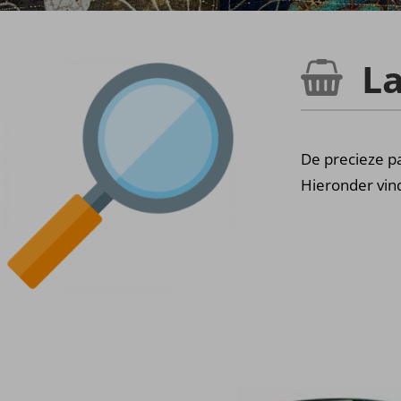
La
De precieze pa
Hieronder vind