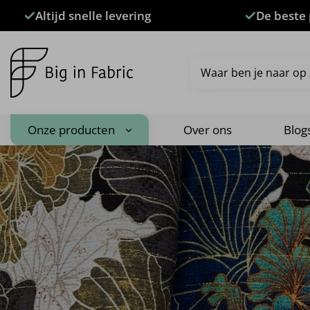
Ga
Altijd snelle levering
De beste 
naar
inhoud
Zoeken
naar:
Onze producten
Over ons
Blog