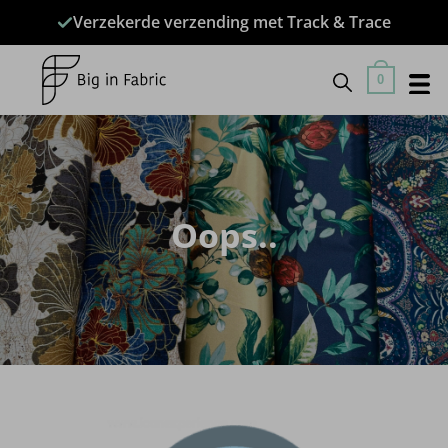
Ga
Verzekerde verzending met Track & Trace
naar
inhoud
0
Oops..