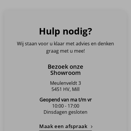
meerdere
meerdere
meerdere
variaties.
variaties.
variaties.
Deze
Deze
Deze
optie
optie
optie
Hulp nodig?
kan
kan
kan
gekozen
gekozen
gekozen
worden
worden
worden
Wij staan voor u klaar met advies en denken
op
op
op
graag met u mee!
de
de
de
productpagina
productpagina
productpagina
Bezoek onze
Showroom
Meulenveldt 3
5451 HV, Mill
Geopend van ma t/m vr
10:00 - 17:00
Dinsdagen gesloten
Maak een afspraak