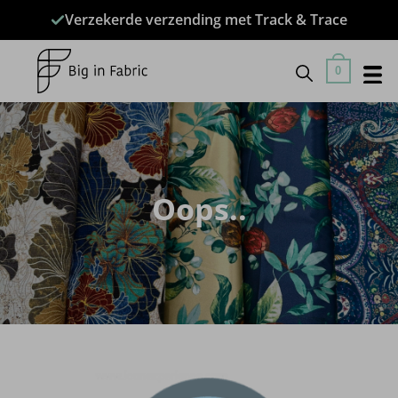
Ga
Verzekerde verzending met Track & Trace
naar
inhoud
0
Oops..