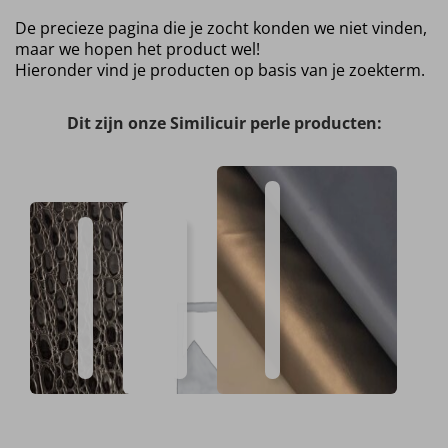
De precieze pagina die je zocht konden we niet vinden,
maar we hopen het product wel!
Hieronder vind je producten op basis van je zoekterm.
Dit zijn onze Similicuir perle producten:
Cuir
stretch
Similicuir
Similicuir
Verkrijgbaar
Breedte
Samenstelling
perlé
perlé
in
1.40m
60%
Verkrijgbaar
Hoogwaardige
Altijd
Verkrijgbaar
Hoogwaardige
Altijd
3
PU
in
kwaliteit
scherpe
in
kwaliteit
scherpe
varianten
-
5
prijzen
0
prijzen
40%
varianten
varianten
PL
€
14.
€
10.
99
95
Per meter
Per stuk
Per meter
Dit
Dit
Dit
product
product
product
heeft
heeft
heeft