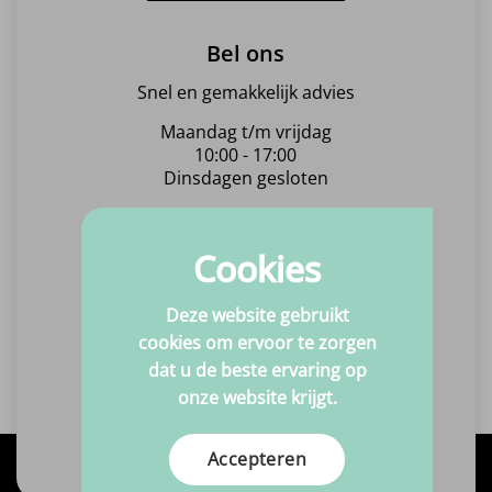
Bel ons
Snel en gemakkelijk advies
Maandag t/m vrijdag
10:00 - 17:00
Dinsdagen gesloten
Bel +31(0)6 463 869 15
Cookies
Mail ons
Deze website gebruikt
Altijd binnen één werkdag
cookies om ervoor te zorgen
een antwoord!
dat u de beste ervaring op
onze website krijgt.
Stuur ons een email
Accepteren