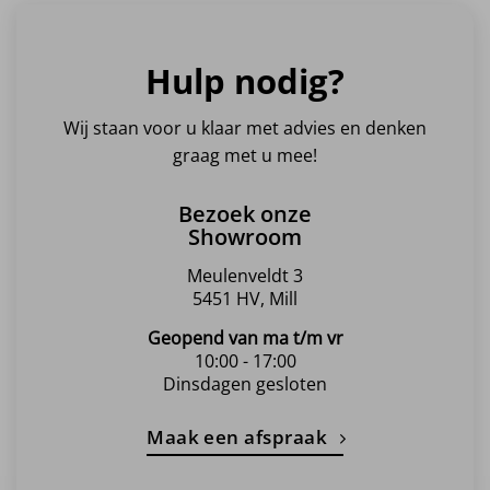
variaties.
variaties.
Deze
Deze
optie
optie
Hulp nodig?
kan
kan
gekozen
gekozen
worden
worden
Wij staan voor u klaar met advies en denken
op
op
graag met u mee!
de
de
productpagina
productpagina
Bezoek onze
Showroom
Meulenveldt 3
5451 HV, Mill
Geopend van ma t/m vr
10:00 - 17:00
Dinsdagen gesloten
Maak een afspraak