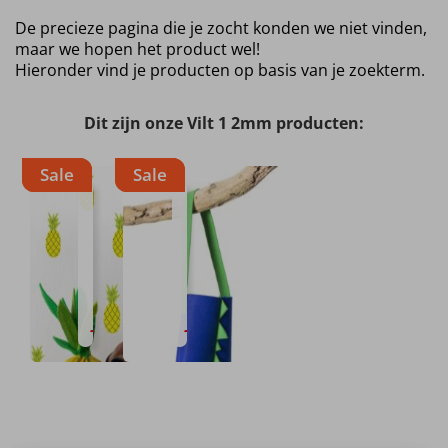
De precieze pagina die je zocht konden we niet vinden,
maar we hopen het product wel!
Hieronder vind je producten op basis van je zoekterm.
Dit zijn onze Vilt 1 2mm producten:
Sale
Sale
Vilt
Vilt
1.2mm
3.0mm
Verkrijgbaar
Breedte
Samenstelling
Verkrijgbaar
Breedte
Samenstelling
in
0.90m
100%PL
in
0.90m
100%PL
32
23
varianten
varianten
€
5.
€
7.
Oorspronkelijke prijs was: €6.45.
Huidige prijs is: €5.99.
99
Oorspronkelijke prijs was: €8.95.
Huidige prijs is: €7.99.
99
€
6.
€
8.
45
95
Per meter
Per meter
Dit
Dit
product
product
heeft
heeft
meerdere
meerdere