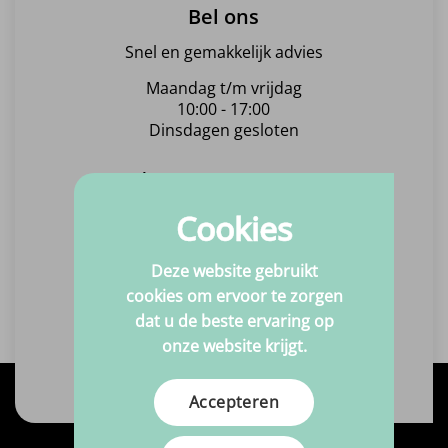
Bel ons
Snel en gemakkelijk advies
Maandag t/m vrijdag
10:00 - 17:00
Dinsdagen gesloten
Bel +31(0)6 463 869 15
Cookies
Mail ons
Deze website gebruikt
Altijd binnen één werkdag
cookies om ervoor te zorgen
een antwoord!
dat u de beste ervaring op
onze website krijgt.
Stuur ons een email
Accepteren