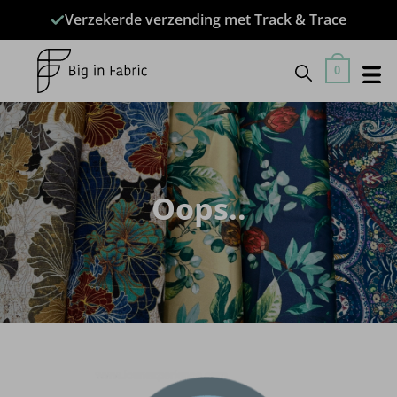
Ga
Verzekerde verzending met Track & Trace
naar
inhoud
0
Oops..