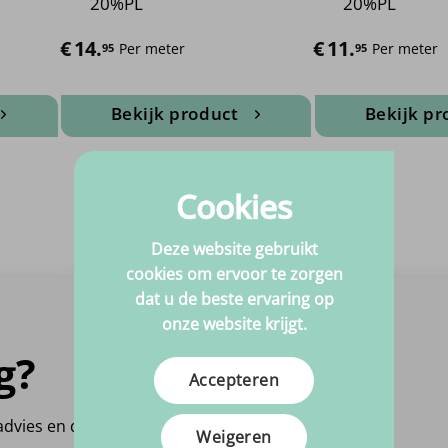
20%PL
20%PL
€
14.
€
11.
Per meter
Per meter
95
95
Bekijk product
Bekijk pr
Dit
D
product
p
heeft
h
Cookies
meerdere
m
variaties.
v
Deze website gebruikt
Deze
D
cookies om ervoor te zorgen
optie
o
dat u de beste ervaring op
kan
k
onze website krijgt.
gekozen
g
g?
worden
w
Bezoek onze
op
o
Accepteren
Showroom
de
d
agina
productpagina
p
 advies en denken graag
Meulenveldt 3
Weigeren