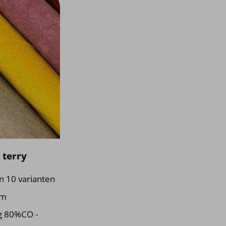
 terry
in 10 varianten
0m
g 80%CO -