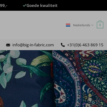
99,-
Goede kwaliteit
Nederlands
0
info@big-in-fabric.com
+31(0)6 463 869 15