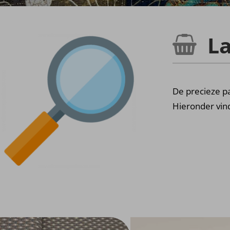
La
De precieze pa
Hieronder vind