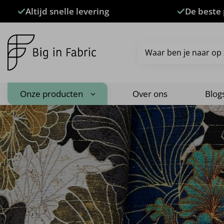
Ga
Altijd snelle levering
De beste 
naar
inhoud
Zoeken
naar:
Onze producten
Over ons
Blog